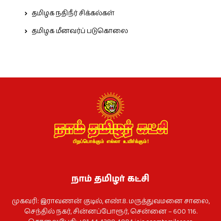
தமிழக நதிநீர் சிக்கல்கள்
தமிழக மீனவர்ப் படுகொலை
நாம் தமிழர் கட்சி
முகவரி: இராவணன் குடில், எண்.8. மருத்துவமனை சாலை,
செந்தில் நகர், சின்னப்போரூர், சென்னை – 600 116.