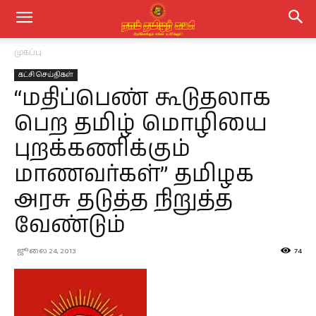
முகப்பு
கட்சி செய்திகள்
“மதிப்பெண் கூடுதலாக
பெற தமிழ் மொழியை
புறக்கணிக்கும்
மாணவர்கள்” தமிழக
அரசு தடுத்த நிறுத்த
வேண்டும்
ஜூலை 24, 2013
74