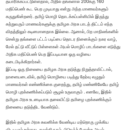
தயாரிக்கப்பட்டுள்ளதால், அதில் தங்களால் 200க்கு 160
மதிப்பெண் கூட பெற முடியாது என்று அந்த மாணவர்களும்
கருதுகின்றனர். தமிழ் மொழி தொடக்கப்பள்ளியில் இருந்து
கற்றுவரும் மாணவர்களுக்கு தமிழக அரசு பாடத் திட்டம் எந்த
விதத்திலும் கடினமானதாக இல்லை. ஆனால், பிற மாநிலங்களில்
சென்று தங்களை பட்டப் படிப்பை தொடர நினைக்கும் நகர வாழ்,
மேல் தட்டு வீட்டுப் பிள்ளைகள் அயல் மொழிப் பாடங்களை எடுத்து
அதிக மதிப்பெண் பெற இப்படியான ஒரு வழியை
கடைபிடிக்கிறார்கள்.
இப்படி ஒரு நிலையை தமிழக அரசு தடுத்து நிறுத்தாவிட்டால்,
நாளையடைவில், தமிழ் மொழியை படித்து தேர்வு எழுதும்
மாணவர்கள் எண்ணிக்கை குறைந்து, தமிழ் மண்ணிலேயே தமிழ்
மொழி புறக்கணிக்கப்படும் சூழல் உருவாகும் . எனவே, இதில்
தமிழக அரசு உடனடியாக தலையிட்டு தமிழை புறக்கணிக்கும்
நிலையை தடுத்திட வேண்டும்.
இதில் தமிழக அரசு கவனிக்க வேண்டிய மற்றொரு முக்கிய
விடயமும் உள்ளது. சமஸ்கிருதம், பிரெஞ்ச் போன்ற அயல்