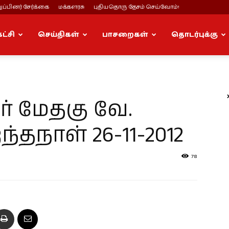
ப்பினர் சேர்க்கை
மக்களரசு
புதியதொரு தேசம் செய்வோம்!
கட்சி
செய்திகள்
பாசறைகள்
தொடர்புக்கு
் மேதகு வே.
்தநாள் 26-11-2012
78