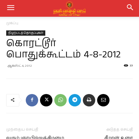
முகப்பு
நிழற்படத் தொகுப்புகள்
கொரட்டூர்
பொதுக்கூட்டம் 4-8-2012
ஆகஸ்ட் 4, 2012
77
முந்தைய செய்தி
அடுத்த செய்தி
வரும் ஞாயிற்றுக்கிழமை
சீமான் உரை