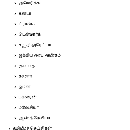
அமெரிக்கா
கனடா
பிரான்சு
டென்மார்க்
சவூதி அரேபியா
ஐக்கிய அரபு அமீரகம்
குவைத்
கத்தார்
ஓமன்
பக்ரைன்
மலேசியா
ஆஸ்திரேலியா
தமிழீழச் செய்திகள்