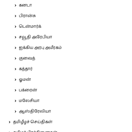
கனடா
பிரான்சு
டென்மார்க்
சவூதி அரேபியா
ஐக்கிய அரபு அமீரகம்
குவைத்
கத்தார்
ஓமன்
பக்ரைன்
மலேசியா
ஆஸ்திரேலியா
தமிழீழச் செய்திகள்