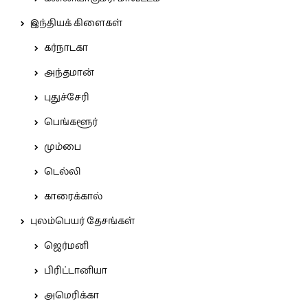
இந்தியக் கிளைகள்
கர்நாடகா
அந்தமான்
புதுச்சேரி
பெங்களூர்
மும்பை
டெல்லி
காரைக்கால்
புலம்பெயர் தேசங்கள்
ஜெர்மனி
பிரிட்டானியா
அமெரிக்கா