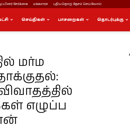
ப்பினர் சேர்க்கை
மக்களரசு
புதியதொரு தேசம் செய்வோம்!
கட்சி
செய்திகள்
பாசறைகள்
தொடர்புக்கு
ல் மர்ம
ாக்குதல்:
ிவாதத்தில்
்கள் எழுப்ப
ான்