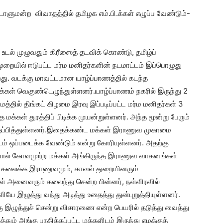
ாடாளுமன்ற விவாதத்தில் தமிழக எம்.பி.க்கள் எழுப்ப வேண்டும்-
உடல் முழுவதும் கிரீஸைத் தடவிக் கொண்டு, தமிழ்ப்
றையில் ஈடுபட்ட மர்ம மனிதர்களின் நடமாட்டம் இப்பொழுது
ிறது. வடக்கு மாவட்டமான யாழ்ப்பாணத்தில் கடந்த
்கள் வெகுண்டெழுந்துள்ளனர்.யாழ்ப்பாணம் நகரில் இருந்து 2
மத்தில் திங்கட் கிழமை இரவு இப்படிப்பட்ட மர்ம மனிதர்கள் 3
க்கள் துரத்திப் பிடிக்க முயன்றுள்ளனர். அந்த மூன்று பேரும்
 தப்பித்துள்ளனர்.இதைக்கண்ட மக்கள் இராணுவ முகாமை
டம் ஒப்படைக்க வேண்டும் என்று கோரியுள்ளனர். அதற்கு
தனால் கோவமுற்ற மக்கள் அங்கிருந்த இராணுவ வாகனங்கள்
் கலைக்க இராணுவமும், காவல் துறையினரும்
கள் அனைவரும் கலைந்து சென்ற பின்னர், நள்ளிரவில்
ே இழுத்து வந்து அடித்து உதைத்து துன்புறுத்தியுள்ளனர்.
ு இழுத்துச் சென்று விசாரணை என்ற பெயரில் தடுத்து வைத்து
தும் அங்கு பாதிக்கப்பட்ட மக்களிடம் இருந்து எமக்குத்