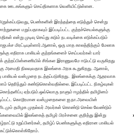
லங்கை ஊடகங்களும் செய்திகளாக வெளியிட்டுள்ளன.
 அறுக்கப்படுவது, பெண்களின் இரத்தத்தை எடுத்துச் சென்று
சாற்றுகளை மறுப்பதாகவும் இப்படிப்பட்ட குற்றச்செயல்களுக்கு
ள் என்று முடிவு செய்து கடும் நடவடிக்கை எடுக்கப்படும்
ஜபக்ச மிரட்டியுள்ளார்.ஆனால், ஒரு மாத காலத்திற்கும் மேலாக
க்கு எதிராக பாலியல் குற்றங்களைச் செய்பவர்கள் யார்
க் குற்றப்பின்னணியில் சிங்கள இராணுவமே ஈடுபட்டு வருகிறது
அங்கு அமைதி நிலவுவதாக இலங்கை அரசு கூறுகிறது. ஆனால்,
து பாலியல் வன்முறை நடத்தப்படுகிறது. இலங்கைக்கு ஆதரவாக
ம் தெரிந்தும் கண்டுகொள்வதில்லை. இப்படிப்பட்ட நிகழ்வுகள்
கொந்தளிப்பு ஏற்படும்.ஒவ்வொரு நாளும் ஈழத்தில் தமிழினம்
இப்படிப்பட்ட கொடூரமான வன்முறைகளை ஐ.நா.அவையின்
ளிடமும் தமிழக முதல்வர் அவர்கள் கொண்டு செல்ல வேண்டும்
ங்களவையில் இலங்கைத் தமிழர் பிரச்சனை குறித்து இன்று
நாட்டு உறுப்பினர்கள், தமிழ்ப் பெண்களுக்கு எதிரான பாலியல்
கேட்டுக்கொள்கிறோம்.