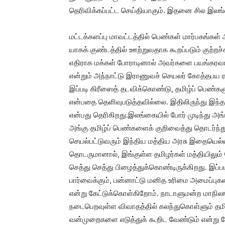
தெரிவிக்கப்பட்ட செய்தியாகும். இதனை சில‌ இ
மட்டக்களப்பு மாவட்டத்தில் பெண்கள் மார்பகங்கள்
யாகக் குண்டத்தில் ஊற்றுவதாக கூறப்படும் குற்றச்
எதிராக மக்கள் போராடினால் அவர்களை பயங்கரவாதிக
என்றும் அந்நாட்டு இராணுவச் செயலர் கோத்தபய ரா
இப்படி கிரீஸைத் தடவிக்கொண்டு, தமிழ்ப் பெண்களு
என்பதை தெளிவுபடுத்தவில்லை. இதிலிருந்து இந்த
என்பது தெரிகிறது.இலங்கையில் போர் முடிந்து 
அங்கு தமிழ்ப் பெண்களைக் குறிவைத்து தொடர்ந்
செயல்பட்டுவரும் இந்திய மத்திய அரசு இதையெல்லா
தொடருமானால், இங்குள்ள தமிழர்கள் மத்தியிலும் 
செத்து செத்து பிழைத்துக்கொண்டிருக்கிறது. 
பார்வைக்கும், பன்னாட்டு மனித உரிமை அமைப்புக
என்று கேட்டுக்கொள்கிறோம். நாடாளுமன்ற மாநில
நடைபெறவுள்ள விவாதத்தில் கலந்துகொள்ளும் தமிழ்
வன்முறைகளை எடுத்துக் கூறிட வேண்டும் என்று 