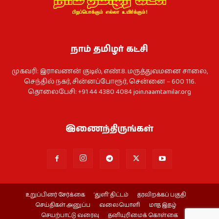
நாம் தமிழர் கட்சி
முகவரி: இராவணன் குடில், எண்.8. மருத்துவமனை சாலை,
செந்தில் நகர், சின்னப்போரூர், சென்னை – 600 116.
தொலைபேசி: +91 44 4380 4084
join.naamtamilar.org
இணைந்திருங்கள்
உறுப்பினர் சேர்க்கை
‘துளி’ திட்டம்
தரவிறக்கப் பகுதி
செய்திகள் அனுப்ப
வலையொளி
மாத இதழ்
செயற்பாட்டு வரைவு
தனியுரிமைக் கொள்கை