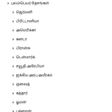
புலம்பெயர் தேசங்கள்
ஜெர்மனி
பிரிட்டானியா
அமெரிக்கா
கனடா
பிரான்சு
டென்மார்க்
சவூதி அரேபியா
ஐக்கிய அரபு அமீரகம்
குவைத்
கத்தார்
ஓமன்
பக்ரைன்