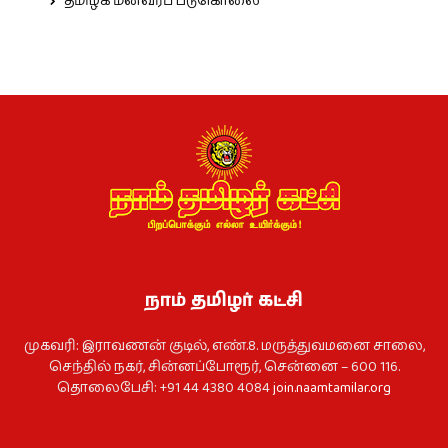
தமிழக மீனவர்ப் படுகொலை
நாம் தமிழர் கட்சி
முகவரி: இராவணன் குடில், எண்.8. மருத்துவமனை சாலை,
செந்தில் நகர், சின்னப்போரூர், சென்னை – 600 116.
தொலைபேசி: +91 44 4380 4084
join.naamtamilar.org