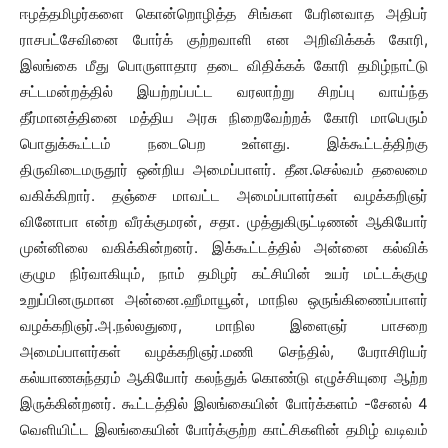
ஈழத்தமிழர்களை கொன்றொழித்த சிங்கள பேரினவாத அதிபர்
ராசபட்சேவினை போர்க் குற்றவாளி என அறிவிக்கக் கோரி,
இலங்கை மீது பொருளாதார தடை விதிக்கக் கோரி தமிழ்நாட்டு
சட்டமன்றத்தில் இயற்றப்பட்ட வரலாற்று சிறப்பு வாய்ந்த
தீர்மானத்தினை மத்திய அரசு நிறைவேற்றக் கோரி மாபெரும்
பொதுக்கூட்டம் நடைபெற உள்ளது. இக்கூட்டத்திற்கு
திருவிடைமருதூர் ஒன்றிய அமைப்பாளர். தீன.செல்வம் தலைமை
வகிக்கிறார். தஞ்சை மாவட்ட அமைப்பாளர்கள் வழக்கறிஞர்
வினோபா என்ற வீரக்குமரன், சதா. முத்துகிருட்டிணன் ஆகியோர்
முன்னிலை வகிக்கின்றனர். இக்கூட்டத்தில் அன்னை கல்விக்
குழும நிர்வாகியும், நாம் தமிழர் கட்சியின் உயர் மட்டக்குழு
உறுப்பினருமான அன்னை.ஹீமாயூன், மாநில ஒருங்கிணைப்பாளர்
வழக்கறிஞர்.அ.நல்லதுரை, மாநில இளைஞர் பாசறை
அமைப்பாளர்கள் வழக்கறிஞர்.மணி செந்தில், பேராசிரியர்
கல்யாணசுந்தரம் ஆகியோர் கலந்துக் கொண்டு எழுச்சியுரை ஆற்ற
இருக்கின்றனர். கூட்டத்தில் இலங்கையின் போர்க்களம் -சேனல் 4
வெளியிட்ட இலங்கையின் போர்க்குற்ற காட்சிகளின் தமிழ் வடிவம்