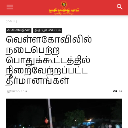
முகப்பு
கட்சி செய்திகள்
திருப்பூர் மாவட்டம்
வெள்ளகோவிலில்
நடைபெற்ற
பொதுக்கூட்டத்தில்
நிறைவேற்றப்பட்ட
தீர்மானங்கள்
ஜூன் 30, 2011
68