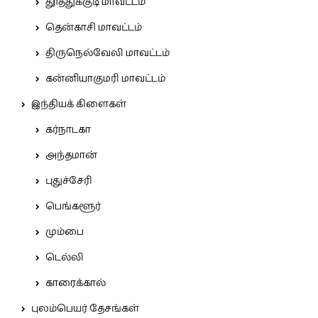
தூத்துக்குடி மாவட்டம்
தென்காசி மாவட்டம்
திருநெல்வேலி மாவட்டம்
கன்னியாகுமரி மாவட்டம்
இந்தியக் கிளைகள்
கர்நாடகா
அந்தமான்
புதுச்சேரி
பெங்களூர்
மும்பை
டெல்லி
காரைக்கால்
புலம்பெயர் தேசங்கள்