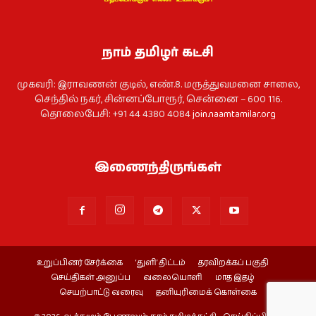
நாம் தமிழர் கட்சி
முகவரி: இராவணன் குடில், எண்.8. மருத்துவமனை சாலை,
செந்தில் நகர், சின்னப்போரூர், சென்னை – 600 116.
தொலைபேசி: +91 44 4380 4084
join.naamtamilar.org
இணைந்திருங்கள்
உறுப்பினர் சேர்க்கை
‘துளி’ திட்டம்
தரவிறக்கப் பகுதி
செய்திகள் அனுப்ப
வலையொளி
மாத இதழ்
செயற்பாட்டு வரைவு
தனியுரிமைக் கொள்கை