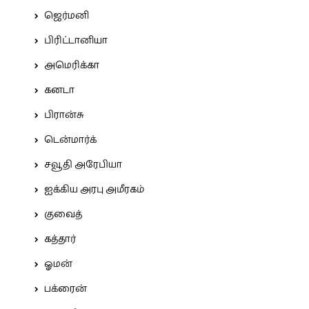
ஜெர்மனி
பிரிட்டானியா
அமெரிக்கா
கனடா
பிரான்சு
டென்மார்க்
சவூதி அரேபியா
ஐக்கிய அரபு அமீரகம்
குவைத்
கத்தார்
ஓமன்
பக்ரைன்