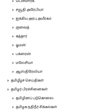
டென்மார்க்
சவூதி அரேபியா
ஐக்கிய அரபு அமீரகம்
குவைத்
கத்தார்
ஓமன்
பக்ரைன்
மலேசியா
ஆஸ்திரேலியா
தமிழீழச் செய்திகள்
தமிழர் பிரச்சினைகள்
தமிழினப் படுகொலை
தமிழக நதிநீர் சிக்கல்கள்