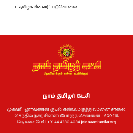
தமிழக மீனவர்ப் படுகொலை
நாம் தமிழர் கட்சி
முகவரி: இராவணன் குடில், எண்.8. மருத்துவமனை சாலை,
செந்தில் நகர், சின்னப்போரூர், சென்னை – 600 116.
தொலைபேசி: +91 44 4380 4084
join.naamtamilar.org