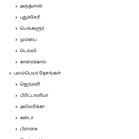
அந்தமான்
புதுச்சேரி
பெங்களூர்
மும்பை
டெல்லி
காரைக்கால்
புலம்பெயர் தேசங்கள்
ஜெர்மனி
பிரிட்டானியா
அமெரிக்கா
கனடா
பிரான்சு