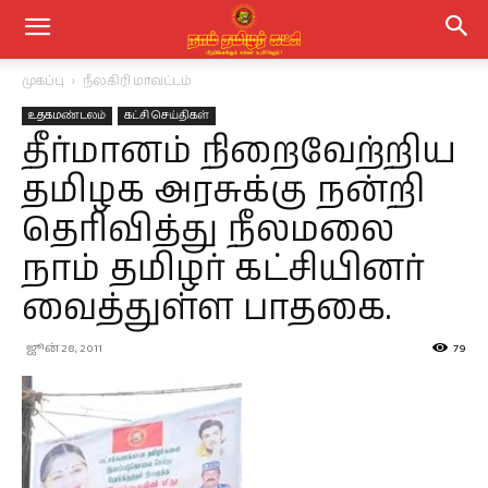
முகப்பு
நீலகிரி மாவட்டம்
உதகமண்டலம்
கட்சி செய்திகள்
தீர்மானம் நிறைவேற்றிய
தமிழக அரசுக்கு நன்றி
தெரிவித்து நீலமலை
நாம் தமிழர் கட்சியினர்
வைத்துள்ள பாதகை.
ஜூன் 28, 2011
79