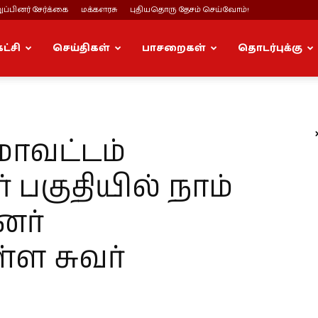
ப்பினர் சேர்க்கை
மக்களரசு
புதியதொரு தேசம் செய்வோம்!
கட்சி
செய்திகள்
பாசறைகள்
தொடர்புக்கு
ாவட்டம்
 பகுதியில் நாம்
னர்
ள சுவர்