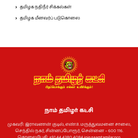
தமிழக நதிநீர் சிக்கல்கள்
தமிழக மீனவர்ப் படுகொலை
நாம் தமிழர் கட்சி
முகவரி: இராவணன் குடில், எண்.8. மருத்துவமனை சாலை,
செந்தில் நகர், சின்னப்போரூர், சென்னை – 600 116.
தொலைபேசி: +91 44 4380 4084
join.naamtamilar.org