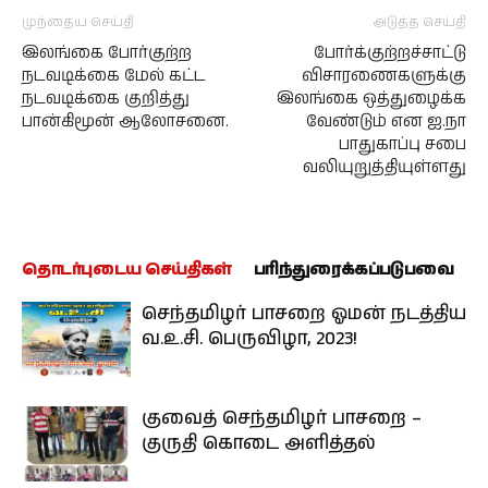
முந்தைய செய்தி
அடுத்த செய்தி
இலங்கை போர்குற்ற
போர்க்குற்றச்சாட்டு
நடவடிக்கை மேல் கட்ட
விசாரணைகளுக்கு
நடவடிக்கை குறித்து
இலங்கை ஒத்துழைக்க
பான்கிமூன் ஆலோசனை.
வேண்டும் என ஐ.நா
பாதுகாப்பு சபை
வலியுறுத்தியுள்ளது
தொடர்புடைய செய்திகள்
பரிந்துரைக்கப்படுபவை
செந்தமிழர் பாசறை ஓமன் நடத்திய
வ.உ.சி. பெருவிழா, 2023!
குவைத் செந்தமிழர் பாசறை –
குருதி கொடை அளித்தல்