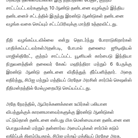
சாட்டப்பட்டவர்களுக்கு 10 ஆண்டு தண்டனை வழங்கும் இந்திய
தண்டனைச் சட்டத்தில் இருந்து இரண்டு ஆண்டுகள் தண்டனை
வழங்க வகை செய்யும் சட்டப்பிரிவுக்கு மாற்றி உத்தரவிட்டது.
நீதி வழங்கப்படவில்லை என்று தொடர்ந்து போராடுகிறார்கள்
பாதிக்கப்பட்டவர்கள்அதன்படி, போபால் தலைமை ஜூடிஷியல்
மாஜிஸ்திரேட், குற்றம் சாட்டப்பட்ட யூனியன் கார்பைடு இந்தியா
நிறுவனத்தின் தலைவர் கேசுப் மஹிந்திரா மற்றும் 6 பேருக்கு
இரண்டு ஆண்டு தண்டனை விதி்த்துத் தீர்ப்பளித்தார். அதை
எதிர்த்து, சிபிஐ மற்றும் மத்தியப் பிரதேச அரசின் சார்பில் செஷன்ஸ்
நீதிமன்றத்தில் மேல்முறையீடு செய்யப்பட்டது.
அதே நேரத்தில், ஆயிரக்கணக்கான உயிர்கள் பலியான
விபத்துக்குக் காரணமானவர்களுக்கு இரண்டு ஆண்டுகள்
மட்டும்தான் தண்டனை என்பது மிக மென்மையான தண்டனை என
பொதுமக்கள் மற்றும் தன்னார்வ அமைப்புக்கள் சார்பில் கடும்
எதிர்ப்புக் கிளம்பியதால், சிபிஐ மற்றும் மத்தியப் பிரதேச அரசு,