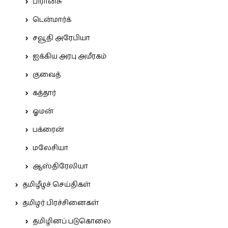
பிரான்சு
டென்மார்க்
சவூதி அரேபியா
ஐக்கிய அரபு அமீரகம்
குவைத்
கத்தார்
ஓமன்
பக்ரைன்
மலேசியா
ஆஸ்திரேலியா
தமிழீழச் செய்திகள்
தமிழர் பிரச்சினைகள்
தமிழினப் படுகொலை