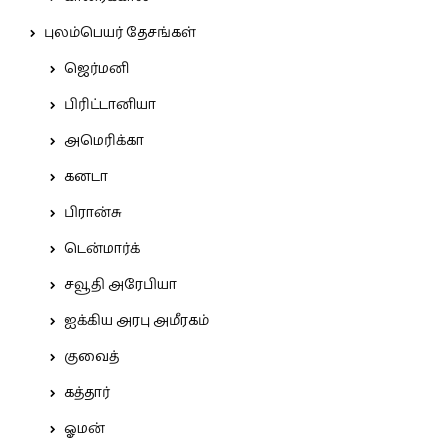
புலம்பெயர் தேசங்கள்
ஜெர்மனி
பிரிட்டானியா
அமெரிக்கா
கனடா
பிரான்சு
டென்மார்க்
சவூதி அரேபியா
ஐக்கிய அரபு அமீரகம்
குவைத்
கத்தார்
ஓமன்