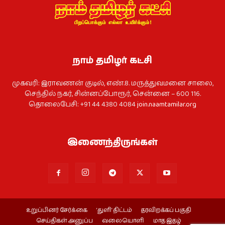
நாம் தமிழர் கட்சி
முகவரி: இராவணன் குடில், எண்.8. மருத்துவமனை சாலை,
செந்தில் நகர், சின்னப்போரூர், சென்னை – 600 116.
தொலைபேசி: +91 44 4380 4084
join.naamtamilar.org
இணைந்திருங்கள்
உறுப்பினர் சேர்க்கை
‘துளி’ திட்டம்
தரவிறக்கப் பகுதி
செய்திகள் அனுப்ப
வலையொளி
மாத இதழ்