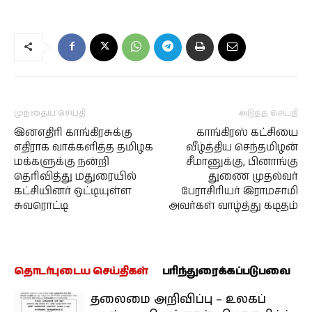
முந்தைய செய்தி
அடுத்த செய்தி
இனஎதிரி காங்கிரசுக்கு
காங்கிரஸ் கட்சியை
எதிராக வாக்களித்த தமிழக
வீழ்த்திய செந்தமிழன்
மக்களுக்கு நன்றி
சீமானுக்கு, பினாங்கு
தெரிவித்து மதுரையில்
துணை முதல்வர்
கட்சியினர் ஒட்டியுள்ள
பேராசிரியர் இராமசாமி
சுவரொட்டி
அவர்கள் வாழ்த்து கடிதம்
தொடர்புடைய செய்திகள்
பரிந்துரைக்கப்படுபவை
தலைமை அறிவிப்பு – உலகப்