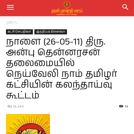
முகப்பு
கட்சி செய்திகள்
இந்தியக் கிளைகள்
நாளை (26-05-11) திரு.
அன்பு தென்னரசன்
தலைமையில்
நெய்வேலி நாம் தமிழர்
கட்சியின் கலந்தாய்வு
கூட்டம்
மே 25, 2011
73