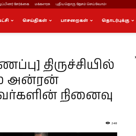
ப்பினர் சேர்க்கை
மக்களரசு
புதியதொரு தேசம் செய்வோம்!
கட்சி
செய்திகள்
பாசறைகள்
தொடர்புக்கு
்பு] திருச்சியில்
ல் அன்ரன்
வர்களின் நினைவு
248