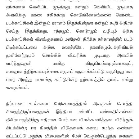
தங்களால் வெளியிட முடிந்தது என்றும் வெளியிட முடியாத
அளவிற்கு காண சகிக்காத கொடுங்கோலங்களை கொண்ட
படக்காட்சிகள் இன்னும் ஏராளம் இருக்கின்றன என்றும் கூறி அதிரச்
செய்து இருக்கிறது. ரத்தமும், கொடூரமும் வழியும் அந்த
படக்காட்சிகள் விலங்குகளாய் மனிதன் திரிந்த கற்காலத்தில் படம்
பிடிக்கப்பட்டவை அல்ல. உலகத்தீரே.. நாகரீகமும்..அறிவியல்
முன்னேற்றமும் சொல்லில் விவரிக்க முடியாத அளவில்
உயர்ந்து..தனி மனித விழுமியங்களுக்காகவும்,
சமாதானத்திற்காகவும் உலக சமூகம் உருவாக்கப்பட்டு வருகிறது என
பறை அடித்து பாசாங்கு காட்டுகின்ற தற்காலத்தில் தான்.. என்று
உணருங்கள்.
நிர்வாண உடல்களை பேரினவாதத்தின் அலகுகள் கொத்தி
சிதைத்திருப்பதைதான் இந்தியா உள்ளீட்ட வல்லாதிக்கங்கள்
தீவிரவாதத்திற்கு எதிரான போர் என விளக்கமளித்தன. விரிந்துக்
கிடக்கின்ற ஈர நிலத்தில் விடுதலைக் கனவு சுமந்த கண்கள்
கட்டப்பட்டு..மறுத்த உரிமைகளின் மேல் வெகுண்டெழுந்த கைகள்