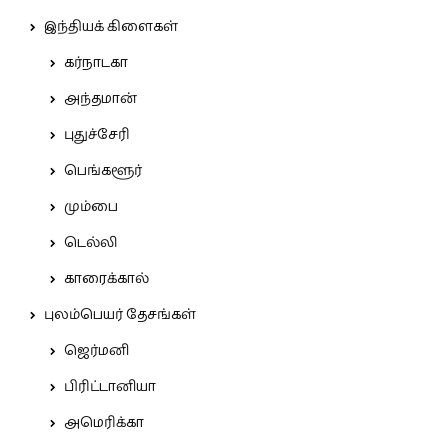
இந்தியக் கிளைகள்
கர்நாடகா
அந்தமான்
புதுச்சேரி
பெங்களூர்
மும்பை
டெல்லி
காரைக்கால்
புலம்பெயர் தேசங்கள்
ஜெர்மனி
பிரிட்டானியா
அமெரிக்கா