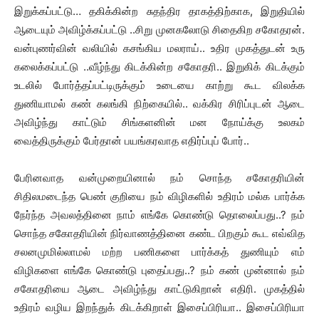
இறுக்கப்பட்டு… தகிக்கின்ற சுதந்திர தாகத்திற்காக, இறுதியில்
ஆடையும் அவிழ்க்கப்பட்டு ..சிறு முனகலோடு சிதைகிற சகோதரன்.
வன்புணர்வின் வலியில் கசங்கிய மலராய்.. உதிர முகத்துடன் உரு
கலைக்கப்பட்டு ..வீழ்ந்து கிடக்கின்ற சகோதரி.. இறுகிக் கிடக்கும்
உடலில் போர்த்தப்பட்டிருக்கும் உடையை காற்று கூட விலக்க
துணியாமல் கண் கலங்கி நிற்கையில்.. வக்கிர சிரிப்புடன் ஆடை
அவிழ்ந்து காட்டும் சிங்களனின் மன நோய்க்கு உலகம்
வைத்திருக்கும் பேர்தான் பயங்கரவாத எதிர்ப்புப் போர்..
பேரினவாத வன்முறையினால் நம் சொந்த சகோதரியின்
சிதிலமடைந்த பெண் குறியை நம் விழிகளில் உதிரம் மல்க பார்க்க
நேர்ந்த அவலத்தினை நாம் எங்கே கொண்டு தொலைப்பது..? நம்
சொந்த சகோதரியின் நிர்வாணத்தினை கண்ட பிறகும் கூட எவ்வித
சலனமுமில்லாமல் மற்ற பணிகளை பார்க்கத் துணியும் எம்
விழிகளை எங்கே கொண்டு புதைப்பது..? நம் கண் முன்னால் நம்
சகோதரியை ஆடை அவிழ்ந்து காட்டுகிறான் எதிரி. முகத்தில்
உதிரம் வழிய இறந்துக் கிடக்கிறாள் இசைப்பிரியா.. இசைப்பிரியா