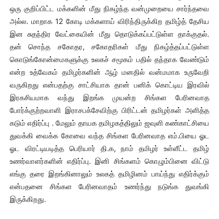
ஒரு குறிப்பிட்ட மக்களின் மீது நிகழ்ந்த வன்முறையை சார்ந்தவை
அல்ல. மாறாக 12 கோடி மக்களாய் விரிந்திருக்கிற தமிழ்த் தேசிய
இன சுதந்திர வேட்கையின் மீது தொடுக்கப்பட்டுள்ள தாக்குதல்.
தன் சொந்த சகோதர, சகோதரிகள் மீது நிகழ்த்தப்பட்டுள்ள
கொடுங்கோன்மைகளுக்கு உலகச் சமூகம் பதில் தந்தாக வேண்டும்
என்ற உத்வேகம் தமிழர்களின் ஆழ் மனதில் வன்மமாக உருவேறி
வருகிறது என்பதற்கு சாட்சியாக தான் பனிக் கொட்டிய இரவில்
இரகசியமாக வந்து இறங்க முயன்ற சிங்கள பேரினவாத
போர்க்குற்றவாளி இராசபக்சேவிற்கு பிரிட்டன் தமிழர்கள் அளித்த
கடும் எதிர்ப்பு . மேலும் தாயக தமிழகத்திலும் ஜவுளி கண்காட்சியை
துவக்கி வைக்க கோவை வந்த சிங்கள பேரினவாத எம்.பியை ஓட
ஓட விரட்டியடித்த பெரியார் தி.க, நாம் தமிழர் உள்ளீட்ட தமிழ்
உணர்வாளர்களின் எதிர்ப்பு. இனி சிங்களம் கொழும்பினை விட்டு
எங்கு தரை இறங்கினாலும் உலகத் தமிழினம் பாய்ந்து எதிர்க்கும்
என்பதனை சிங்கள பேரினவாதம் உணர்ந்து நடுங்க துவங்கி
இருக்கிறது.