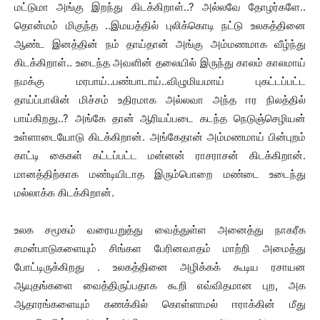
மட்டுமா அங்கு இறந்து கிடக்கிறாள்..? அல்லவே தோழர்களே..
தொன்மம் மிகுந்த ..இமயத்தில் புலிக்கொடி நட்டு உலகத்தினை
ஆண்ட இனத்தின் நம் தாய்தான் அங்கு அம்மணமாக வீழ்ந்து
கிடக்கிறாள்.. உடைந்த அவளின் தலையில் இருந்து காலம் காலமாய்
நமக்கு மரபாய்..பண்பாடாய்..விழுமியமாய் புகட்டப்பட்ட
தாய்ப்பாலின் மிச்சம் உதிரமாக அல்லவா அந்த ஈர நிலத்தில்
பாய்கிறது..? அங்கே தான் ஆரியப்படை கடந்த நெடுஞ்செழியன்
உள்ளாடையோடு கிடக்கிறான். அங்கேதான் அம்மணமாய் பின்புறம்
காட்டி கைகள் கட்டப்பட்ட மன்னன் ராசராசன் கிடக்கிறான்.
மானத்திற்காக மண்டியிடாத இரும்பொறை மண்டை உடைந்து
மல்லாக்க கிடக்கிறான்.
உலக சமூகம் வரையறுத்து வைத்துள்ள அனைத்து நாகரீக
சமன்பாடுகளையும் சிங்கள பேரினவாதம் மாற்றி அமைத்து
போட்டிருக்கிறது . உலகத்தினை அழிக்கக் கூடிய ரசாயன
ஆயுதங்களை வைத்திருப்பதாக கூறி எவ்விதமான புற, அக
ஆதாரங்களையும் கணக்கில் கொள்ளாமல் ஈராக்கின் மீது