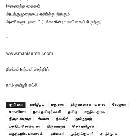
இணைந்த கைகள்
அடக்குமுறையை எதிர்த்து நிற்கும்
அணிவகுப்புகள். “ ( -கோசின்ரா கவிதையிலிருந்து)
–
www.manisenthil.com
திலீபன்(எ)மனிசெந்தில்
நாம் தமிழர் கட்சி
குறிகள்
தமிழீழம்
மதுரை
திருவண்ணாமலை
வேலூர்
காங்கிரஸ்
நாம் தமிழர் கட்சி
தமிழ்
மத்திய அரசு
திருவள்ளூர்
சீமான்
நீலகிரி
தமிழ்நாடு
மத்திய சென்னை
திருவாரூர்
செந்தமிழன்
பகுத்தறிவு பாவலன்
தர்மபுரி
முத்துக்குமார்
அ.தி.மு.க