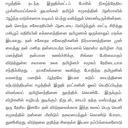
ஈழத்தில் நடந்த இறுதிக்கட்டப் போரில் நிகழ்ந்தேறிய
முள்ளிவாய்க்கால் துயரங்கள் தமிழ்ச் சமூகத்தின் ஆன்மாவில்
ஆழ்ந்த வடுக்களாக வடிவம் பெற்று வலித்துக் கொண்டிருக்கின்றன.
தன் சொந்த சகோதரியின் ஆடையை அவிழ்ந்துக் காட்டி சிரித்து
மகிழும் எதிரியின் எக்காளத்தினை தமிழனால் ஒருக்காலும் மறக்க
இயலாது. தன் சகோதர சகோதரிகளின் நிர்வாணத்தினை முன்
வைத்து தன் மனித தன்மையற்ற செயலால் தொன்ம தமிழின அற
மனத்தின் தன்மான உணர்ச்சிக்கு சிங்கள பேரினவாதம்
விடுத்துள்ள சவாலை உலக தமிழினச் சமூகம் நேரிடையாக
சந்திக்கிறது . நாகரீகங்களை உலகிற்கு போதித்த தமிழனின்
வரலாற்று மனதில் ஆற்றவே இயலா கடும் காயத்தினை
ஏற்படுத்தியுள்ள ஈழத்தின் இறுதி நாட்களின் ஓலம் வெறிப்பிடித்த
விலங்காய் தமிழினத்தினை துரத்திக் கொண்டே இருக்கும்.
விழிகளில் வழியத் துடிக்கும் நீருடன், காயம் தந்த வன்மத்துடன்
ஒரு தேசிய இனமே தன் விடுதலைக்காக இந்த உலகப் பெரு வெளி
சமூகத்தில் தன்னை மீண்டும் தகவமைத்துக் கொண்டு போராட
துணிகிறது. விடுதலை குறித்த சிதைக்க இயலா நம்பிக்கைகளோடு