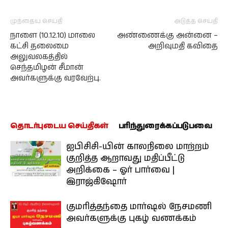
முந்தைய செய்தி
அடுத்த செய்தி
நாளை (10.12.10) மாலை
அண்ணைக்கு அன்னை –
கட்சி தலைமை
அறிவுமதி கவிதை
அலுவலகத்தில்
செந்தமிழன் சீமான்
அவர்களுக்கு வரவேற்பு.
தொடர்புடைய செய்திகள்
பரிந்துரைக்கப்படுபவை
ஐபிசிசி-யின் காலநிலை மாற்றம்
குறித்த ஆறாவது மதிப்பீட்டு
அறிக்கை – ஓர் பார்வை |
இராஜ்கிஷோர்
குமரித்தந்தை மார்ஷல் நேசமணி
அவர்களுக்கு புகழ் வணக்கம்