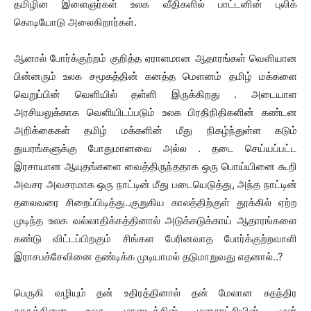
தமிழின இளைஞர்கள் உலக வீதிகளில் பாட்டனின் புலிக்
கொடியோடு அலைகிறார்கள்.
ஆனால் போர்க்குற்றம் குறித்த ஏராளமான ஆதாரங்கள் வெளியான
பின்னரும் உலக சமூகத்தின் கனத்த மெளனம் தமிழ் மக்களை
வெறுப்பின் வெளியில் தள்ளி இருக்கிறது . அடையாள
அரசியலுக்காக வெளியிடப்படும் உலக பிரதிநிதிகளின் கண்டன
அறிக்கைகள் தமிழ் மக்களின் மீது நிகழ்ந்துள்ள கடும்
துயரங்களுக்கு போதுமானவை அல்ல . தடை செய்யப்பட்ட
இரசாயான ஆயுதங்களை வைத்திருந்ததாக ஒரு பொய்யினை கூறி
அவசர அவசரமாக ஒரு நாட்டின் மீது படையெடுத்து, அந்த நாட்டின்
தலைவரை சிறைப்பிடித்து..குறுகிய காலத்திற்குள் தூக்கில் ஏற்ற
முடிந்த உலக வல்லாதிக்கத்தினால் அடுக்கடுக்காய் ஆதாரங்களை
கண்டு விட்டப்பிறகும் சிங்கள பேரினவாத போர்க்குற்றவாளி
இராசபக்சேவினை தண்டிக்க முடியாமல் தடுமாறுவது எதனால்..?
பெருகி வழியும் தன் உதிரத்தினால் தன் மேலான சுதந்திர
தாகத்தினை உலக மானுடத்தின் மனசாட்சியின் முன்