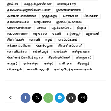
திலீபன்
செந்தமிழன் சீமான்
பாண்டிச்சேரி
தலைமை ஒருங்கினைப்பாளர்
முள்ளிவாய்க்கால்
அன்டன் பாலசிங்கம்
தூத்துக்குடி
சென்னை
பிரபாகரன்
தலைமையகம்
யாழ்பாணம்
இனப்படுகொலை
தென் சென்னை
சேலம்
புதுக்கோட்டை
தி.மு.க
வட சென்னை
ஈழ தேசம்
தேனி
தஞ்சாவூர்
புதுச்சேரி
திண்டுக்கல்
வன்னி
ஈழம்
நாகப்பட்டினம்
தந்தை பெரியார்
பெரம்பலூர்
திருச்சிராப்பள்ளி
வன்னிமக்கள்
எம்.ஜி.ஆர்
நாமக்கல்
தமிழக அரசு
பெரியார் திராவிடர் கழகம்
திருநெல்வேலி
விருதுநகர்
கடலூர்
நாம் தமிழர்
தமிழர்
ம.தி.மு.க
திருப்பூர்
விழுப்புரம்
கன்னியாகுமரி
நாம் தமிழர் இணையதளம்