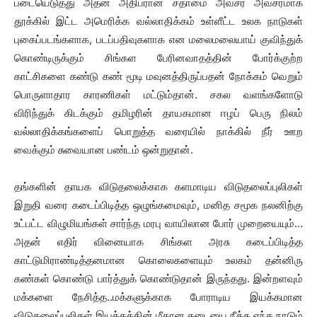
படையெடுத்து அதன் அதிபரான சதாமை அவசர அவசரமாக
தூக்கில் இட்ட அமெரிக்க வல்லாதிக்கம் உள்ளீட்ட உலக நாடுகள்
புகைப்படங்களாக, படப்பதிவுகளாக என மலைமலையாய் குவிந்துக்
கொண்டிருக்கும் சிங்கள பேரினவாதத்தின் போர்க்குற்ற
காட்சிகளை கண்டு கண் மூடி மவுனத்திருப்பதன் நோக்கம் வெறும்
பொருளாதார காரணிகள் மட்டும்தான். சகல வளங்களோடு
விரிந்துக் கிடக்கும் தமிழரின் தாயகமான ஈழப் பெரு நிலம்
வல்லாதிக்கங்களைப் பொறுத்த வரையில் நாக்கில் நீர் ஊற
வைக்கும் சுவையான பண்டம் ஒன்றுதான்.
தங்களின் தாயக விடுதலைக்காக களமாடிய விடுதலைப்புலிகள்
இறுதி வரை கடைப்பிடித்த ஒழுங்கமைவும், மனித சமூக நலனிற்கு
உட்பட்ட விழுமியங்கள் சார்ந்த மரபு வாயிலான போர் முறையையும்…
அதன் எதிர் வினையாக சிங்கள அரசு கடைப்பிடித்த
காட்டுமிராண்டித்தனமான கொலைகளையும் உலகம் தன்னிரு
கண்கள் கொண்டு பார்த்துக் கொண்டுதான் இருந்தது. இன்றளவும்
மக்களை நேசித்த..மக்களுக்காக போராடிய இயக்கமான
விடுதலைப்புலிகள் இயக்கத்தின் மீதான தடையை நீக்க எந்த நாடும்