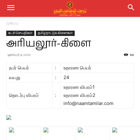
முகப்பு
கட்சி செய்திகள்
தமிழ்நாட்டுக் கிளைகள்
அரியலூர்-கிளை
டிசம்பர் 4, 2010
96
நபர் பெயர்
:
உதாரண பெயர்
வயது
:
24
உதாரண விபரம்1
தொடர்பு விபரம்
:
உதாரண விபரம்2
info@naamtamilar.com