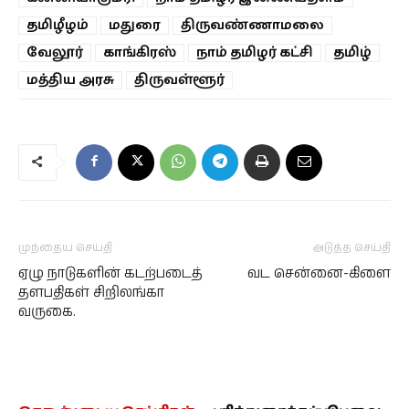
தமிழீழம்
மதுரை
திருவண்ணாமலை
வேலூர்
காங்கிரஸ்
நாம் தமிழர் கட்சி
தமிழ்
மத்திய அரசு
திருவள்ளூர்
முந்தைய செய்தி
அடுத்த செய்தி
ஏழு நாடுகளின் கடற்படைத்
வட சென்னை-கிளை
தளபதிகள் சிறிலங்கா
வருகை.