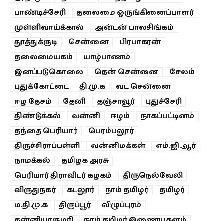
பாண்டிச்சேரி
தலைமை ஒருங்கினைப்பாளர்
முள்ளிவாய்க்கால்
அன்டன் பாலசிங்கம்
தூத்துக்குடி
சென்னை
பிரபாகரன்
தலைமையகம்
யாழ்பாணம்
இனப்படுகொலை
தென் சென்னை
சேலம்
புதுக்கோட்டை
தி.மு.க
வட சென்னை
ஈழ தேசம்
தேனி
தஞ்சாவூர்
புதுச்சேரி
திண்டுக்கல்
வன்னி
ஈழம்
நாகப்பட்டினம்
தந்தை பெரியார்
பெரம்பலூர்
திருச்சிராப்பள்ளி
வன்னிமக்கள்
எம்.ஜி.ஆர்
நாமக்கல்
தமிழக அரசு
பெரியார் திராவிடர் கழகம்
திருநெல்வேலி
விருதுநகர்
கடலூர்
நாம் தமிழர்
தமிழர்
ம.தி.மு.க
திருப்பூர்
விழுப்புரம்
கன்னியாகுமரி
நாம் தமிழர் இணையதளம்