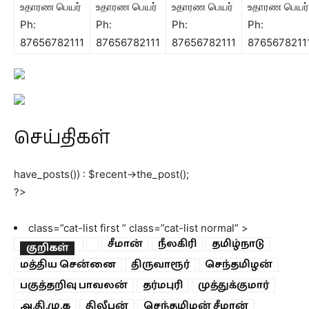
உதாரண பெயர்
உதாரண பெயர்
உதாரண பெயர்
உதாரண பெயர்
Ph:
Ph:
Ph:
Ph:
87656782111
87656782111
87656782111
8765678211
செய்திகள்
have_posts()) : $recent->the_post();
?>
class=”cat-list first ”
class=”cat-list normal”
>
சீமான்
நீலகிரி
தமிழ்நாடு
குறிகள்
மத்திய சென்னை
திருவாரூர்
செந்தமிழன்
பகுத்தறிவு பாவலன்
தர்மபுரி
முத்துக்குமார்
அ.தி.மு.க
திலீபன்
செந்தமிழன் சீமான்