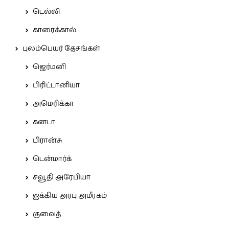
டெல்லி
காரைக்கால்
புலம்பெயர் தேசங்கள்
ஜெர்மனி
பிரிட்டானியா
அமெரிக்கா
கனடா
பிரான்சு
டென்மார்க்
சவூதி அரேபியா
ஐக்கிய அரபு அமீரகம்
குவைத்