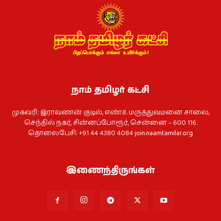
நாம் தமிழர் கட்சி
முகவரி: இராவணன் குடில், எண்.8. மருத்துவமனை சாலை,
செந்தில் நகர், சின்னப்போரூர், சென்னை – 600 116.
தொலைபேசி: +91 44 4380 4084
join.naamtamilar.org
இணைந்திருங்கள்