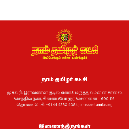
நாம் தமிழர் கட்சி
முகவரி: இராவணன் குடில், எண்.8. மருத்துவமனை சாலை,
செந்தில் நகர், சின்னப்போரூர், சென்னை – 600 116.
தொலைபேசி: +91 44 4380 4084
join.naamtamilar.org
இணைந்திருங்கள்