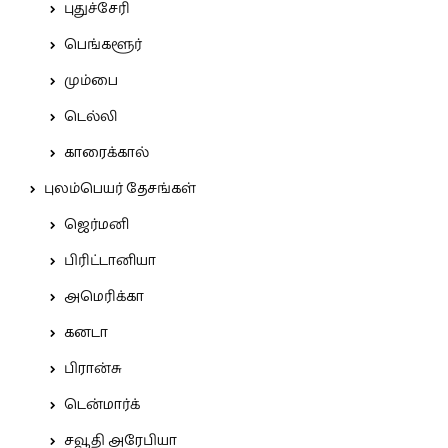
புதுச்சேரி
பெங்களூர்
மும்பை
டெல்லி
காரைக்கால்
புலம்பெயர் தேசங்கள்
ஜெர்மனி
பிரிட்டானியா
அமெரிக்கா
கனடா
பிரான்சு
டென்மார்க்
சவூதி அரேபியா