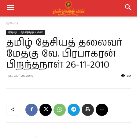
முகப்பு
நிழற்படத் தொகுப்புகள்
தமிழ் தேசியத் தலைவர்
மேதகு வே. பிரபாகரன்
பிறந்தநாள் 26-11-2010
நவம்பர் 26, 2010
89