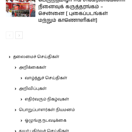
பெருந்தமிழர் ஈகி சங்கரலிங்கனார்
நினைவுக் கருத்தரங்கம் –
சென்னை [ புகைப்படங்கள்
மற்றும் காணொளிகள்]
தலைமைச் செய்திகள்
அறிக்கைகள்
வாழ்த்துச் செய்திகள்
அறிவிப்புகள்
எதிர்வரும் நிகழ்வுகள்
பொறுப்பாளர்கள் நியமனம்
ஒழுங்கு நடவடிக்கை
துயர் பகிர்வுச் செய்திகள்