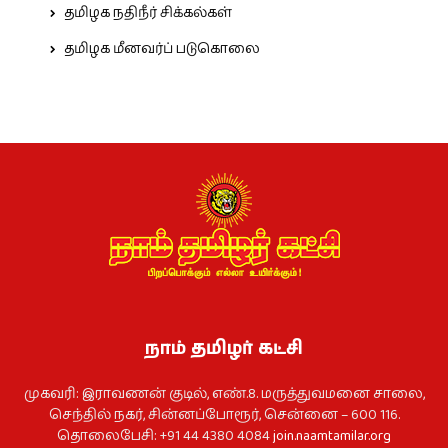
தமிழக நதிநீர் சிக்கல்கள்
தமிழக மீனவர்ப் படுகொலை
நாம் தமிழர் கட்சி
முகவரி: இராவணன் குடில், எண்.8. மருத்துவமனை சாலை,
செந்தில் நகர், சின்னப்போரூர், சென்னை – 600 116.
தொலைபேசி: +91 44 4380 4084
join.naamtamilar.org