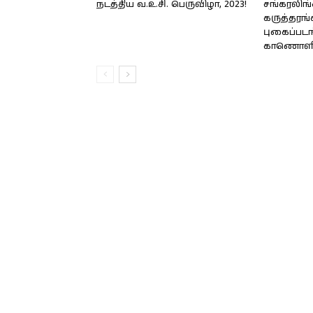
நடத்திய வ.உ.சி. பெருவிழா, 2023!
சங்கரலிங்
கருத்தரங்
புகைப்படங
காணொளி