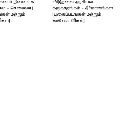
கனார் நினைவுக்
விடுதலை அரசியல்
கம் – சென்னை [
கருத்தரங்கம் – தீர்மானங்கள்
்கள் மற்றும்
[புகைப்படங்கள் மற்றும்
கள்]
காணொளிகள்]