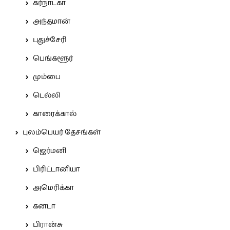
கர்நாடகா
அந்தமான்
புதுச்சேரி
பெங்களூர்
மும்பை
டெல்லி
காரைக்கால்
புலம்பெயர் தேசங்கள்
ஜெர்மனி
பிரிட்டானியா
அமெரிக்கா
கனடா
பிரான்சு