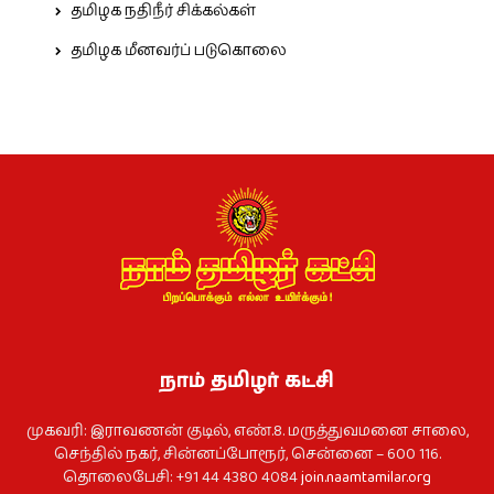
தமிழக நதிநீர் சிக்கல்கள்
தமிழக மீனவர்ப் படுகொலை
நாம் தமிழர் கட்சி
முகவரி: இராவணன் குடில், எண்.8. மருத்துவமனை சாலை,
செந்தில் நகர், சின்னப்போரூர், சென்னை – 600 116.
தொலைபேசி: +91 44 4380 4084
join.naamtamilar.org