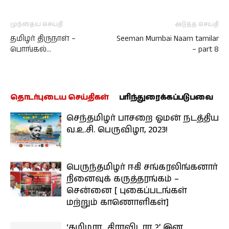
முந்தைய செய்தி
அடுத்த செய்தி
தமிழர் திருநாள் –
Seeman Mumbai Naam tamilar
பொங்கல்…
– part 8
தொடர்புடைய செய்திகள்
பரிந்துரைக்கப்படுபவை
செந்தமிழர் பாசறை ஓமன் நடத்திய
வ.உ.சி. பெருவிழா, 2023!
பெருந்தமிழர் ஈகி சங்கரலிங்கனார்
நினைவுக் கருத்தரங்கம் –
சென்னை [ புகைப்படங்கள்
மற்றும் காணொளிகள்]
‘தமிழரா.. திராவிடரா..?’ இன