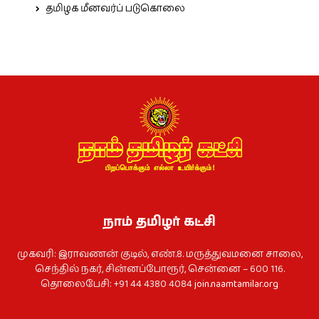
தமிழக மீனவர்ப் படுகொலை
நாம் தமிழர் கட்சி
முகவரி: இராவணன் குடில், எண்.8. மருத்துவமனை சாலை,
செந்தில் நகர், சின்னப்போரூர், சென்னை – 600 116.
தொலைபேசி: +91 44 4380 4084
join.naamtamilar.org