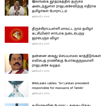
இலங்கை தூதரகத்தில் தஞ்சம்
அடைந்துள்ள ராஜபக்சேவிற்கு எதிராக
தமிழர்கள் போராட்டம்
டிசம்பர் 3, 2010
திருச்சிராப்பள்ளி மாவட்ட நாம் தமிழர்
கட்சியினர் சார்பாக நடைபெற்ற
ஐம்பெரும் விழா
டிசம்பர் 3, 2010
தன்னை கைது செய்யாமல் காத்திடுங்கள்
எலிசபத் ராணிக்கு போர்க்குற்றவாளி
ராஜபக்சே கடிதம்.
டிசம்பர் 3, 2010
WikiLeaks cables: ‘Sri Lankan president
responsible for massacre of Tamils’
டிசம்பர் 3, 2010
தமிழர்களின் போராட்டத்தையடுத்து