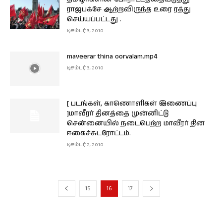
ராஜபக்சே ஆற்றவிருந்த உரை ரத்து
செய்யப்பட்டது .
டிசம்பர் 3, 2010
maveerar thina oorvalam.mp4
டிசம்பர் 3, 2010
[ படங்கள், காணொளிகள் இணைப்பு
]மாவீரர் தினத்தை முன்னிட்டு
சென்னையில் நடைபெற்ற மாவீரர் தின
ஈகைச்சுடரோட்டம்.
டிசம்பர் 2, 2010
15
16
17