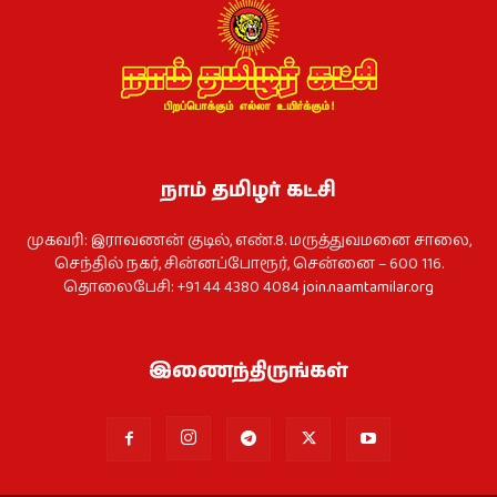
நாம் தமிழர் கட்சி
முகவரி: இராவணன் குடில், எண்.8. மருத்துவமனை சாலை,
செந்தில் நகர், சின்னப்போரூர், சென்னை – 600 116.
தொலைபேசி: +91 44 4380 4084
join.naamtamilar.org
இணைந்திருங்கள்