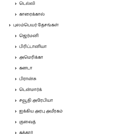
டெல்லி
காரைக்கால்
புலம்பெயர் தேசங்கள்
ஜெர்மனி
பிரிட்டானியா
அமெரிக்கா
கனடா
பிரான்சு
டென்மார்க்
சவூதி அரேபியா
ஐக்கிய அரபு அமீரகம்
குவைத்
கத்தார்