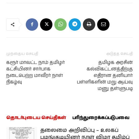
முந்தைய செய்தி
அடுத்த செய்தி
கரூர் மாவட்ட நாம் தமிழர்
தமிழக அரசின்
கட்சியினர் சார்பாக
கல்விகட்டனத்திற்கு
நடைபெற்ற மாவீரர் நாள்
எதிரான தனியார்
நிகழ்வு
பள்ளிகளின் மறு ஆய்வு
மனு தள்ளுபடி
தொடர்புடைய செய்திகள்
பரிந்துரைக்கப்படுபவை
தலைமை அறிவிப்பு – உலகப்
பழங்குடியினர் நாள் விழா தமிழ்ப்