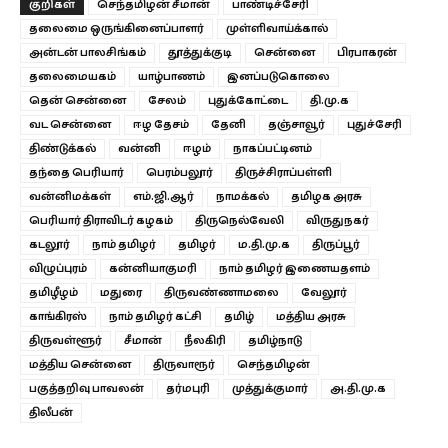
குறிகள்
செந்தமிழன் சீமான்
பாண்டிச்சேரி
தலைமை ஒருங்கினைப்பாளர்
முள்ளிவாய்க்கால்
அன்டன் பாலசிங்கம்
தூத்துக்குடி
சென்னை
பிரபாகரன்
தலைமையகம்
யாழ்பாணம்
இனப்படுகொலை
தென் சென்னை
சேலம்
புதுக்கோட்டை
தி.மு.க
வட சென்னை
ஈழ தேசம்
தேனி
தஞ்சாவூர்
புதுச்சேரி
திண்டுக்கல்
வன்னி
ஈழம்
நாகப்பட்டினம்
தந்தை பெரியார்
பெரம்பலூர்
திருச்சிராப்பள்ளி
வன்னிமக்கள்
எம்.ஜி.ஆர்
நாமக்கல்
தமிழக அரசு
பெரியார் திராவிடர் கழகம்
திருநெல்வேலி
விருதுநகர்
கடலூர்
நாம் தமிழர்
தமிழர்
ம.தி.மு.க
திருப்பூர்
விழுப்புரம்
கன்னியாகுமரி
நாம் தமிழர் இணையதளம்
தமிழீழம்
மதுரை
திருவண்ணாமலை
வேலூர்
காங்கிரஸ்
நாம் தமிழர் கட்சி
தமிழ்
மத்திய அரசு
திருவள்ளூர்
சீமான்
நீலகிரி
தமிழ்நாடு
மத்திய சென்னை
திருவாரூர்
செந்தமிழன்
பகுத்தறிவு பாவலன்
தர்மபுரி
முத்துக்குமார்
அ.தி.மு.க
திலீபன்