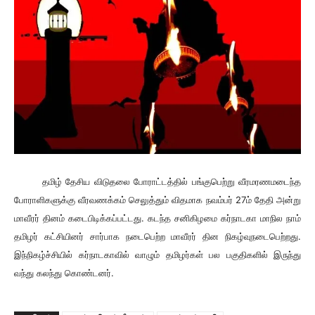
தமிழ் தேசிய விடுதலை போராட்டத்தில் பங்குபெற்று வீரமரணமடைந்த
போராளிகளுக்கு வீரவணக்கம் செலுத்தும் விதமாக நவம்பர் 27ம் தேதி அன்று
மாவீரர் தினம் கடைபிடிக்கப்பட்டது. கடந்த சனிகிழமை கர்நாடகா மாநில நாம்
தமிழர் கட்சியினர் சார்பாக நடைபெற்ற மாவீரர் தின நிகழ்வுநடைபெற்றது.
இந்நிகழ்ச்சியில் கர்நாடகாவில் வாழும் தமிழர்கள் பல பகுதிகளில் இருந்து
வந்து கலந்து கொண்டனர்.