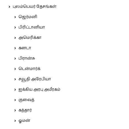
புலம்பெயர் தேசங்கள்
ஜெர்மனி
பிரிட்டானியா
அமெரிக்கா
கனடா
பிரான்சு
டென்மார்க்
சவூதி அரேபியா
ஐக்கிய அரபு அமீரகம்
குவைத்
கத்தார்
ஓமன்