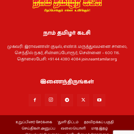
நாம் தமிழர் கட்சி
முகவரி: இராவணன் குடில், எண்.8. மருத்துவமனை சாலை,
செந்தில் நகர், சின்னப்போரூர், சென்னை – 600 116.
தொலைபேசி: +91 44 4380 4084
join.naamtamilar.org
இணைந்திருங்கள்
உறுப்பினர் சேர்க்கை
‘துளி’ திட்டம்
தரவிறக்கப் பகுதி
செய்திகள் அனுப்ப
வலையொளி
மாத இதழ்