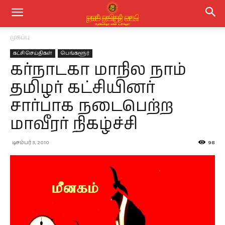
முகப்பு
கட்சி செய்திகள்
பெங்களூர்
கர்நாடகா மாநில நாம்
தமிழர் கட்சியினர்
சார்பாக நடைபெற்ற
மாவீரர் நிகழ்ச்சி
டிசம்பர் 3, 2010
98