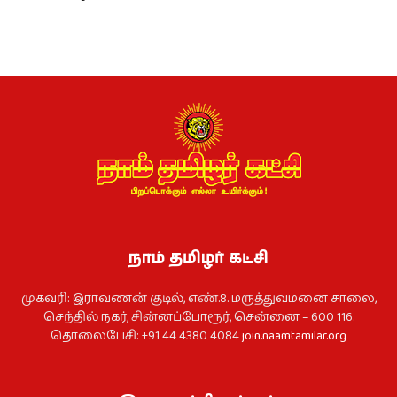
நாம் தமிழர் கட்சி
முகவரி: இராவணன் குடில், எண்.8. மருத்துவமனை சாலை,
செந்தில் நகர், சின்னப்போரூர், சென்னை – 600 116.
தொலைபேசி: +91 44 4380 4084
join.naamtamilar.org