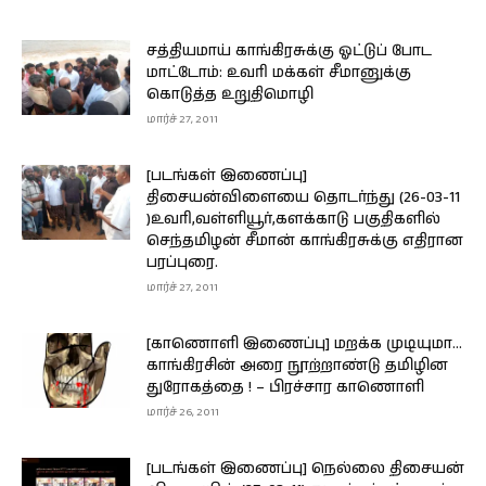
சத்தியமாய் காங்கிரசுக்கு ஓட்டுப் போட
மாட்டோம்: உவரி மக்கள் சீமானுக்கு
கொடுத்த உறுதிமொழி
மார்ச் 27, 2011
[படங்கள் இணைப்பு]
திசையன்விளையை தொடர்ந்து (26-03-11
)உவரி,வள்ளியூர்,களக்காடு பகுதிகளில்
செந்தமிழன் சீமான் காங்கிரசுக்கு எதிரான
பரப்புரை.
மார்ச் 27, 2011
[காணொளி இணைப்பு] மறக்க முடியுமா…
காங்கிரசின் அரை நூற்றாண்டு தமிழின
துரோகத்தை ! – பிரச்சார காணொளி
மார்ச் 26, 2011
[படங்கள் இணைப்பு] நெல்லை திசையன்