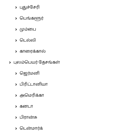
புதுச்சேரி
பெங்களூர்
மும்பை
டெல்லி
காரைக்கால்
புலம்பெயர் தேசங்கள்
ஜெர்மனி
பிரிட்டானியா
அமெரிக்கா
கனடா
பிரான்சு
டென்மார்க்