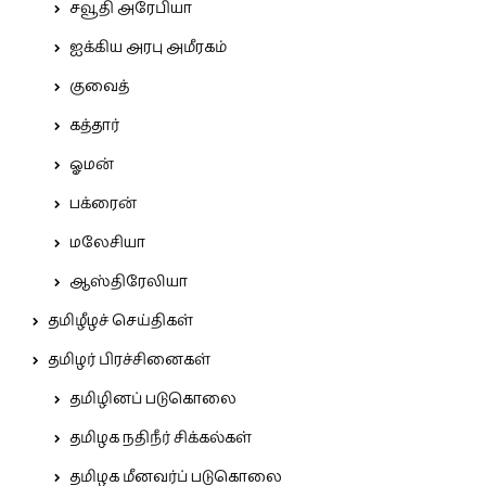
சவூதி அரேபியா
ஐக்கிய அரபு அமீரகம்
குவைத்
கத்தார்
ஓமன்
பக்ரைன்
மலேசியா
ஆஸ்திரேலியா
தமிழீழச் செய்திகள்
தமிழர் பிரச்சினைகள்
தமிழினப் படுகொலை
தமிழக நதிநீர் சிக்கல்கள்
தமிழக மீனவர்ப் படுகொலை