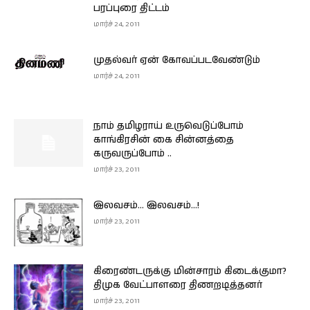
பரப்புரை திட்டம்
மார்ச் 24, 2011
முதல்வர் ஏன் கோவப்படவேண்டும்
மார்ச் 24, 2011
நாம் தமிழராய் உருவெடுப்போம்
காங்கிரசின் கை சின்னத்தை
கருவருப்போம் ..
மார்ச் 23, 2011
இலவசம்… இலவசம்…!
மார்ச் 23, 2011
கிரைண்டருக்கு மின்சாரம் கிடைக்குமா?
திமுக வேட்பாளரை திணறடித்தனர்
மார்ச் 23, 2011