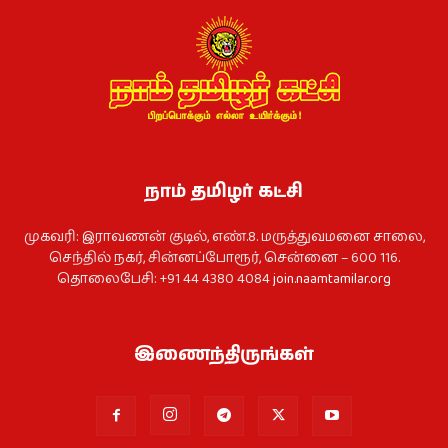
நாம் தமிழர் கட்சி
முகவரி: இராவணன் குடில், எண்.8. மருத்துவமனை சாலை,
செந்தில் நகர், சின்னப்போரூர், சென்னை – 600 116.
தொலைபேசி: +91 44 4380 4084
join.naamtamilar.org
இணைந்திருங்கள்