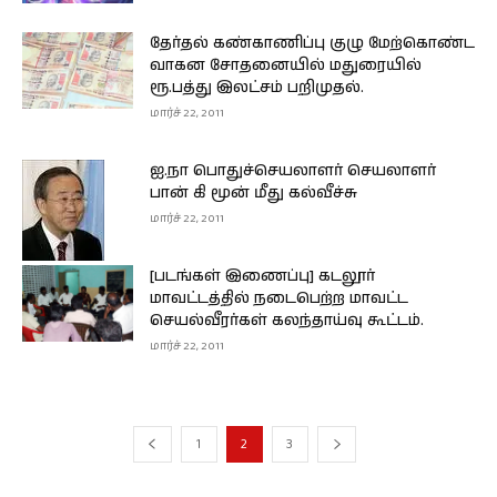
தேர்தல் கண்காணிப்பு குழு மேற்கொண்ட
வாகன சோதனையில் மதுரையில்
ரூ.பத்து இலட்சம் பறிமுதல்.
மார்ச் 22, 2011
ஐ.நா பொதுச்செயலாளர் செயலாளர்
பான் கி மூன் மீது கல்வீச்சு
மார்ச் 22, 2011
[படங்கள் இணைப்பு] கடலூர்
மாவட்டத்தில் நடைபெற்ற மாவட்ட
செயல்வீரர்கள் கலந்தாய்வு கூட்டம்.
மார்ச் 22, 2011
1
2
3