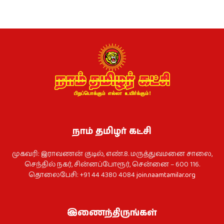
நாம் தமிழர் கட்சி
முகவரி: இராவணன் குடில், எண்.8. மருத்துவமனை சாலை,
செந்தில் நகர், சின்னப்போரூர், சென்னை – 600 116.
தொலைபேசி: +91 44 4380 4084
join.naamtamilar.org
இணைந்திருங்கள்