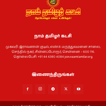
நாம் தமிழர் கட்சி
முகவரி: இராவணன் குடில், எண்.8. மருத்துவமனை சாலை,
செந்தில் நகர், சின்னப்போரூர், சென்னை – 600 116.
தொலைபேசி: +91 44 4380 4084
join.naamtamilar.org
இணைந்திருங்கள்