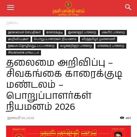
முகப்பு
தலைமைச் செய்திகள்
காரைக்குடி
இளைஞர் பாசறை
மகளிர் பாசறை
அறிவிப்புகள்
பொறுப்பாளர்கள் நியமனம்
வீரத்தமிழர் முன்னணி
தகவல் தொழில்நுட்பப் பாசறை.
வழக்கறிஞர் பாசறை
மாணவர் பாசறை
சிவகங்கை மாவட்டம்
தலைமை அறிவிப்பு –
சிவகங்கை காரைக்குடி
மண்டலம் –
பொறுப்பாளர்கள்
நியமனம் 2026
ஜனவரி 30, 2026
401