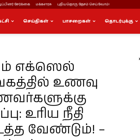
ப்பினர் சேர்க்கை
மக்களரசு
புதியதொரு தேசம் செய்வோம்!
கட்சி
செய்திகள்
பாசறைகள்
தொடர்புக்கு
் எக்ஸெல்
கத்தில் உணவு
ணவர்களுக்கு
பு: உரிய நீதி
்த வேண்டும்! –