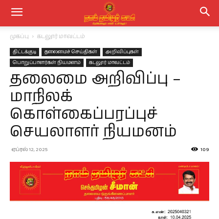
முகப்பு
கடலூர் மாவட்டம்
திட்டக்குடி
தலைமைச் செய்திகள்
அறிவிப்புகள்
பொறுப்பாளர்கள் நியமனம்
கடலூர் மாவட்டம்
தலைமை அறிவிப்பு –
மாநிலக்
கொள்கைப்பரப்புச்
செயலாளர் நியமனம்
ஏப்ரல் 12, 2025
109