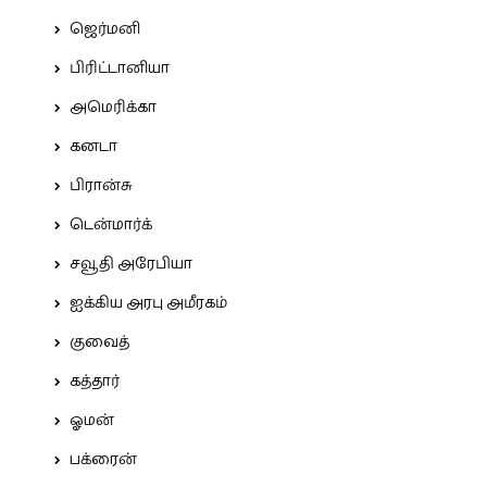
ஜெர்மனி
பிரிட்டானியா
அமெரிக்கா
கனடா
பிரான்சு
டென்மார்க்
சவூதி அரேபியா
ஐக்கிய அரபு அமீரகம்
குவைத்
கத்தார்
ஓமன்
பக்ரைன்