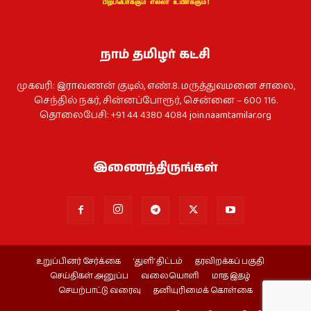
நாம் தமிழர் கட்சி
முகவரி: இராவணன் குடில், எண்.8. மருத்துவமனை சாலை,
செந்தில் நகர், சின்னப்போரூர், சென்னை – 600 116.
தொலைபேசி: +91 44 4380 4084
join.naamtamilar.org
இணைந்திருங்கள்
உறுப்பினர் சேர்க்கை
‘துளி’ திட்டம்
தரவிறக்கப் பகுதி
செய்திகள் அனுப்ப
வலையொளி
மாத இதழ்
செயற்பாட்டு வரைவு
தனியுரிமைக் கொள்கை