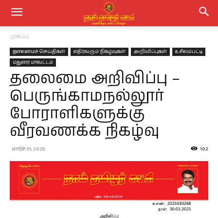
முகப்பு
தலைமைச் செய்திகள்
எதிர்வரும் நிகழ்வுகள்
அறிவிப்புகள்
உசிலம்பட்டி
மதுரை மாவட்டம்
தலைமை அறிவிப்பு –
பெருங்காமநல்லூர்
போராளிகளுக்கு
வீரவணக்க நிகழ்வு
மார்ச் 31, 2025
102