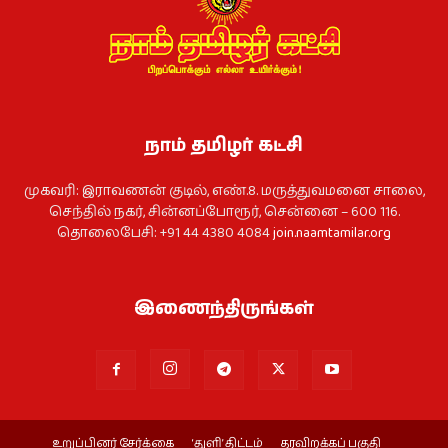
நாம் தமிழர் கட்சி
முகவரி: இராவணன் குடில், எண்.8. மருத்துவமனை சாலை,
செந்தில் நகர், சின்னப்போரூர், சென்னை – 600 116.
தொலைபேசி: +91 44 4380 4084
join.naamtamilar.org
இணைந்திருங்கள்
உறுப்பினர் சேர்க்கை
‘துளி’ திட்டம்
தரவிறக்கப் பகுதி