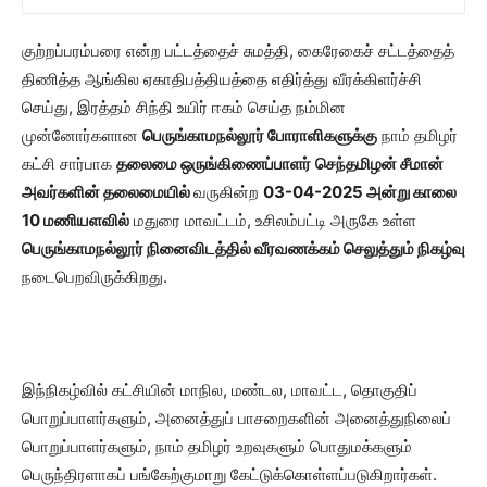
குற்றப்பரம்பரை என்ற பட்டத்தைச் சுமத்தி, கைரேகைச் சட்டத்தைத்
திணித்த ஆங்கில ஏகாதிபத்தியத்தை எதிர்த்து வீரக்கிளர்ச்சி
செய்து, இரத்தம் சிந்தி உயிர் ஈகம் செய்த நம்மின
முன்னோர்களான
பெருங்காமநல்லூர் போராளிகளுக்கு
நாம் தமிழர்
கட்சி சார்பாக
தலைமை ஒருங்கிணைப்பாளர்
செந்தமிழன் சீமான்
அவர்களின் தலைமையில்
வருகின்ற
03
-04
-2025
அன்று காலை
10 மணியளவில்
மதுரை மாவட்டம், உசிலம்பட்டி அருகே உள்ள
பெருங்காமநல்லூர் நினைவிடத்தில் வீரவணக்கம் செலுத்தும் நிகழ்வு
நடைபெறவிருக்கிறது.
இந்நிகழ்வில் கட்சியின் மாநில, மண்டல, மாவட்ட, தொகுதிப்
பொறுப்பாளர்களும், அனைத்துப் பாசறைகளின் அனைத்துநிலைப்
பொறுப்பாளர்களும், நாம் தமிழர் உறவுகளும் பொதுமக்களும்
பெருந்திரளாகப் பங்கேற்குமாறு கேட்டுக்கொள்ளப்படுகிறார்கள்.