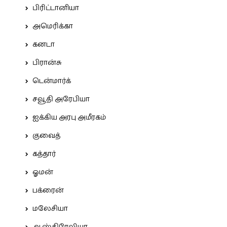
பிரிட்டானியா
அமெரிக்கா
கனடா
பிரான்சு
டென்மார்க்
சவூதி அரேபியா
ஐக்கிய அரபு அமீரகம்
குவைத்
கத்தார்
ஓமன்
பக்ரைன்
மலேசியா