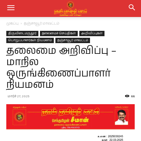
முகப்பு
தஞ்சாவூர் மாவட்டம்
திருவிடைமருதூர்
தலைமைச் செய்திகள்
அறிவிப்புகள்
பொறுப்பாளர்கள் நியமனம்
தஞ்சாவூர் மாவட்டம்
தலைமை அறிவிப்பு –
மாநில
ஒருங்கிணைப்பாளர்
நியமனம்
மார்ச் 27, 2025
66