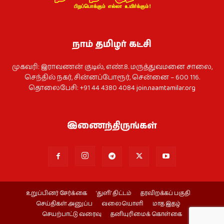
நாம் தமிழர் கட்சி
முகவரி: இராவணன் குடில், எண்.8. மருத்துவமனை சாலை,
செந்தில் நகர், சின்னப்போரூர், சென்னை – 600 116.
தொலைபேசி: +91 44 4380 4084
join.naamtamilar.org
இணைந்திருங்கள்
உறுப்பினர் சேர்க்கை
‘துளி’ திட்டம்
தரவிறக்கப் பகுதி
செய்திகள் அனுப்ப
வலையொளி
மாத இதழ்
செயற்பாட்டு வரைவு
தனியுரிமைக் கொள்கை