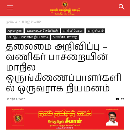
முகப்பு
காஞ்சிபுரம்
ஆலந்தூர்
தலைமைச் செய்திகள்
அறிவிப்புகள்
காஞ்சிபுரம்
பொறுப்பாளர்கள் நியமனம்
வணிகர் பாசறை
தலைமை அறிவிப்பு –
வணிகர் பாசறையின்
மாநில
ஒருங்கிணைப்பாளர்களி
ல் ஒருவராக நியமனம்
மார்ச் 7, 2025
75