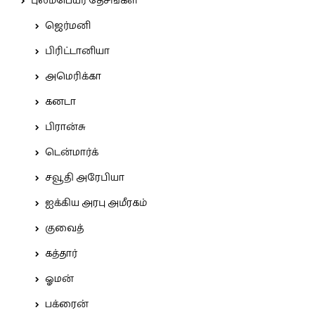
புலம்பெயர் தேசங்கள்
ஜெர்மனி
பிரிட்டானியா
அமெரிக்கா
கனடா
பிரான்சு
டென்மார்க்
சவூதி அரேபியா
ஐக்கிய அரபு அமீரகம்
குவைத்
கத்தார்
ஓமன்
பக்ரைன்