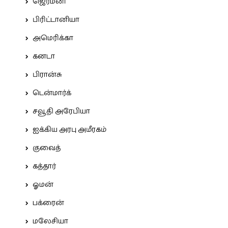
ஜெர்மனி
பிரிட்டானியா
அமெரிக்கா
கனடா
பிரான்சு
டென்மார்க்
சவூதி அரேபியா
ஐக்கிய அரபு அமீரகம்
குவைத்
கத்தார்
ஓமன்
பக்ரைன்
மலேசியா