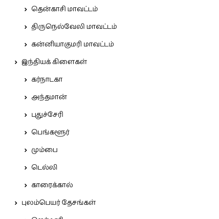
தென்காசி மாவட்டம்
திருநெல்வேலி மாவட்டம்
கன்னியாகுமரி மாவட்டம்
இந்தியக் கிளைகள்
கர்நாடகா
அந்தமான்
புதுச்சேரி
பெங்களூர்
மும்பை
டெல்லி
காரைக்கால்
புலம்பெயர் தேசங்கள்