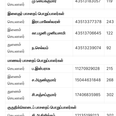
மு.செயக்குமார்
43513183057
119
செயலாளர்
இளைஞர் பாசறைப் பொறுப்பாளர்கள்
செயலாளர்
இரா.பாலேஸ்வரன்
43513377378
243
இணைச்
கா.பழனி முனியசாமி
43513706645
122
செயலாளர்
துணைச்
ந.செல்வம்
43513239074
92
செயலாளர்
மாணவர் பாசறைப் பொறுப்பாளர்கள்
செயலாளர்
ப.இன்பராசு
11270929028
215
இணைச்
ச.அருண்குமார்
15044631848
268
செயலாளர்
துணைச்
சி.சஞ்சய்குமார்
17406835985
302
செயலாளர்
குருதிக்கொடைப் பாசறைப் பொறுப்பாளர்கள்
செயலாளர்
கி.ஆதிலிங்கம்
12135199213
302