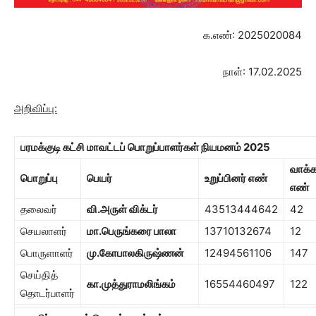
க.எண்: 2025020084
நாள்: 17.02.2025
அறிவிப்பு:
பரமக்குடி கட்சி மாவட்டப் பொறுப்பாளர்கள் நியமனம்
2025
வாக்
பொறுப்பு
பெயர்
உறுப்பினர் எண்
எண்
தலைவர்
வி.அருள் விக்டர்
43513444642
42
செயலாளர்
மா.பெருங்கரை பாலா
13710132674
12
பொருளாளர்
மு.கோபாலகிருஷ்ணன்
12494561106
147
செய்தித்
கா.முத்துராமலிங்கம்
16554460497
122
தொடர்பாளர்