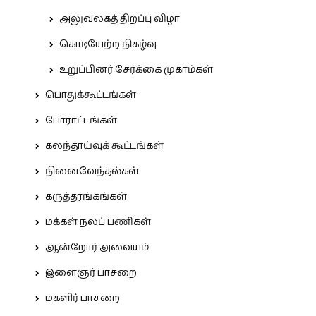
அலுவலகத் திறப்பு விழா
கொடியேற்ற நிகழ்வு
உறுப்பினர் சேர்க்கை முகாம்கள்
பொதுக்கூட்டங்கள்
போராட்டங்கள்
கலந்தாய்வுக் கூட்டங்கள்
நினைவேந்தல்கள்
கருத்தரங்கங்கள்
மக்கள் நலப் பணிகள்
ஆன்றோர் அவையம்
இளைஞர் பாசறை
மகளிர் பாசறை