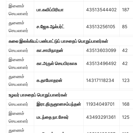
இணைச்
பா.கவிப்பிரியா
43513544402
187
செயலாளர்
துணைச்
ச.ஜேசு ஆல்பர்ட்
43513256105
85
செயலாளர்
கலை இலக்கியப் பண்பாட்டுப் பாசறைப் பொறுப்பாளர்கள்
செயலாளர்
கா.சாமிநாதன்
43513603099
42
இணைச்
கா.அருள் செயபிரகாசு
43513496492
42
செயலாளர்
துணைச்
க.தாமோதரன்
14317118234
123
செயலாளர்
உழவர் பாசறைப் பொறுப்பாளர்கள்
செயலாளர்
இரா.திருஞானசம்பந்தன்
11934049701
168
இணைச்
மடந்தை நா.சேகர்
43493291361
125
செயலாளர்
துணைச்