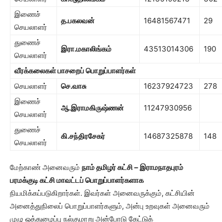
இணைச்
த.பகலவன்
16481567471
29
செயலாளர்
துணைச்
இரா.மகாலிங்கம்
43513014306
190
செயலாளர்
வீரக்கலைகள்
பாசறைப் பொறுப்பாளர்கள்
செயலாளர்
செ.வாசு
16237924723
278
இணைச்
ஆ.இராமகிருஷ்ணன்
11247930956
செயலாளர்
துணைச்
கி.சந்திரசேகர்
14687325878
148
செயலாளர்
மேற்காண் அனைவரும்
நாம் தமிழர் கட்சி – இராமநாதபுரம்
பரமக்குடி கட்சி மாவட்டப் பொறுப்பாளர்களாக
நியமிக்கப்படுகிறார்கள். இவர்கள் அனைவருக்கும், கட்சியின்
அனைத்துநிலைப் பொறுப்பாளர்களும், அன்பு உறவுகள் அனைவரும்
முழு ஒத்துழைப்பு நல்குமாறு அன்போடு கேட்டுக்