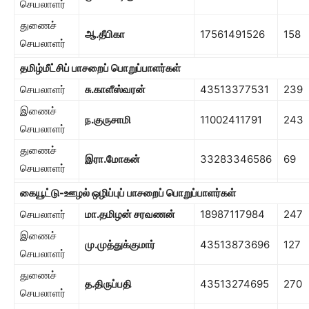
செயலாளர்
துணைச்
ஆ.தீபிகா
17561491526
158
செயலாளர்
தமிழ்மீட்சிப் பாசறைப் பொறுப்பாளர்கள்
செயலாளர்
சு.காளீஸ்வரன்
43513377531
239
இணைச்
ந.குருசாமி
11002411791
243
செயலாளர்
துணைச்
இரா.மோகன்
33283346586
69
செயலாளர்
கையூட்டு-ஊழல் ஒழிப்புப் பாசறைப் பொறுப்பாளர்கள்
செயலாளர்
மா.தமிழன் சரவணன்
18987117984
247
இணைச்
மு.முத்துக்குமார்
43513873696
127
செயலாளர்
துணைச்
த.திருப்பதி
43513274695
270
செயலாளர்