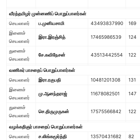
வீரத்தமிழர் முன்னணிப் பொறுப்பாளர்கள்
செயலாளர்
ப.முனியசாமி
43493837990
169
இணைச்
இரா.இரஞ்சித்
17465986539
124
செயலாளர்
துணைச்
சே.கவிநேசன்
43513442554
122
செயலாளர்
வணிகர் பாசறைப் பொறுப்பாளர்கள்
செயலாளர்
இரா.ரகுபதி
10481201308
131
இணைச்
மு.ஆனந்தராஜ்
11678082501
147
செயலாளர்
துணைச்
செ.திருமுருகன்
17575566842
122
செயலாளர்
வழக்கறிஞர் பாசறைப் பொறுப்பாளர்கள்
செயலாளர்
ச.லிங்கமூர்த்தி
13570431682
82