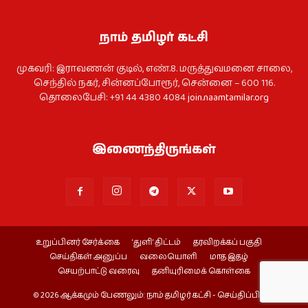
நாம் தமிழர் கட்சி
முகவரி: இராவணன் குடில், எண்.8. மருத்துவமனை சாலை,
செந்தில் நகர், சின்னப்போரூர், சென்னை – 600 116.
தொலைபேசி: +91 44 4380 4084
join.naamtamilar.org
இணைந்திருங்கள்
உறுப்பினர் சேர்க்கை
‘துளி’ திட்டம்
தரவிறக்கப் பகுதி
செய்திகள் அனுப்ப
வலையொளி
மாத இதழ்
செயற்பாட்டு வரைவு
தனியுரிமைக் கொள்கை
© 2026 ஆக்கமும் பேணலும்: நாம் தமிழர் கட்சி - செய்திப்பிரிவு