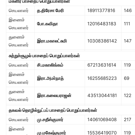
மகளிர் பாசறைப் பொறுப்பாளர்கள்
செயலாளர்
த.திரேசா மேரி
18911377816
146
இணைச்
போ.கவிதா
12016483183
111
செயலாளர்
துணைச்
இரா.மகாலட்சுமி
10308386142
147
செயலாளர்
சுற்றுச்சூழல் பாசறைப் பொறுப்பாளர்கள்
செயலாளர்
சி.மகாலிங்கம்
67213631614
119
இணைச்
இரா.அமா்நாத்
16255685223
69
செயலாளர்
துணைச்
இரா.கலையராஜன்
43513044181
122
செயலாளர்
தகவல் தொழில்நுட்பப் பாசறைப் பொறுப்பாளர்கள்
செயலாளர்
மு.சதீஸ்குமார்
14061069408
217
இணைச்
மு.மகேஷ்குமார்
15536419070
119