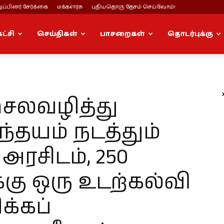
ப்பினர் சேர்க்கை
மக்களரசு
புதியதொரு தேசம் செய்வோம்!
கட்சி
செய்திகள்
பாசறைகள்
தொடர்புக்கு
செலவழித்து
ந்தயம் நடத்தும்
அரசிடம், 250
ு ஒரு உடற்கல்வி
க்கப்