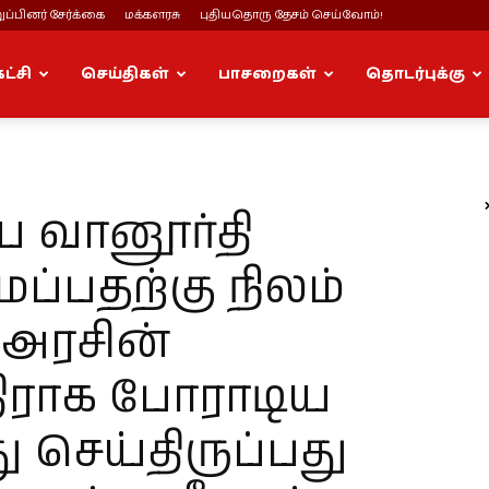
ப்பினர் சேர்க்கை
மக்களரசு
புதியதொரு தேசம் செய்வோம்!
கட்சி
செய்திகள்
பாசறைகள்
தொடர்புக்கு
ிய வானூர்தி
்பதற்கு நிலம்
க அரசின்
திராக போராடிய
செய்திருப்பது