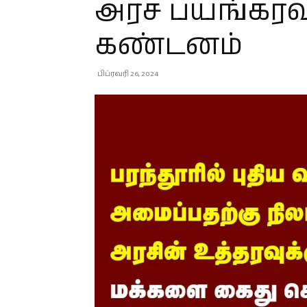
அரச பயங்கரவா
கண்டனம்
பிப்ரவரி 26, 2024