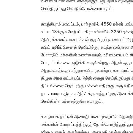
வன்மையான கண்டனத்துக்குரியது. நிலம் எடுக்கும
செய்திருப்பது கொடுங்கோன்மையாகும்.
காஞ்சிபுரம் மாவட்டம், பரந்தூரில் 4550 ஏக்கர் ப
உட்பட 13க்கும் மேற்பட்ட கிராமங்களில் 3250 ஏக்க
ஆயிரக்கணக்கான மக்கள் குடியிருப்புகளையும் அழி
கடும் எதிர்ப்பினைத் தெரிவித்து, கடந்த ஒன்றரை
போராடும் மக்களின் உணர்வையும், உரிமையையும் 
போராட்டங்களை ஒடுக்கி வருகின்றது. அதன் ஒரு பக
அலுவலகத்தை முற்றுகையிட முயன்ற ஏகனாபுரம் ப
திமுக அரசு கட்டாயப்படுத்தி கைது செய்திருப்ப
திட்டங்களை தொடர்ந்து மக்கள் எதிர்த்து வரும் ந
நாடகமாடிய திமுக, ஆட்சிக்கு வந்த பிறகு அடைக்கி
செய்கின்ற பச்சைத்துரோகமாகும்.
சனநாயக நாட்டில் அமைதியான முறையில் அறவழியில
மக்களின் போராட்டத்திற்குத் தோள்கொடுத்துத் த
உரிமையாகும். அதற்குக்கூட அனுமதிமறுத்து திம