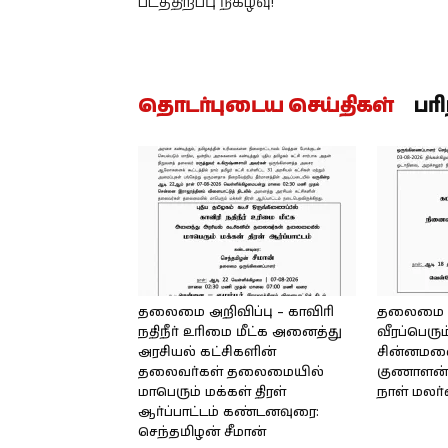
படத்திறப்பு நிகழ்வு!
தொடர்புடைய செய்திகள்
பர
தலைமை அறிவிப்பு – காவிரி
தலைமை அற
நதிநீர் உரிமை மீட்க அனைத்து
வீரப்பெரும
அரசியல் கட்சிகளின்
சின்னமலை 
தலைவர்கள் தலைமையில்
குணாளன் 
மாபெரும் மக்கள் திரள்
நாள் மலர
ஆர்ப்பாட்டம் கண்டனவுரை:
செந்தமிழன் சீமான்