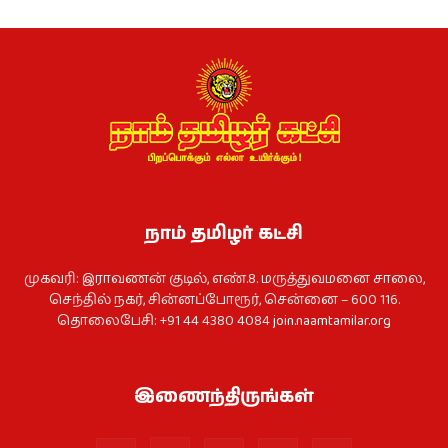
நாம் தமிழர் கட்சி
முகவரி: இராவணன் குடில், எண்.8. மருத்துவமனை சாலை,
செந்தில் நகர், சின்னப்போரூர், சென்னை – 600 116.
தொலைபேசி: +91 44 4380 4084
join.naamtamilar.org
இணைந்திருங்கள்