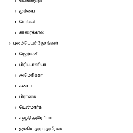
பெங்களூர்
மும்பை
டெல்லி
காரைக்கால்
புலம்பெயர் தேசங்கள்
ஜெர்மனி
பிரிட்டானியா
அமெரிக்கா
கனடா
பிரான்சு
டென்மார்க்
சவூதி அரேபியா
ஐக்கிய அரபு அமீரகம்