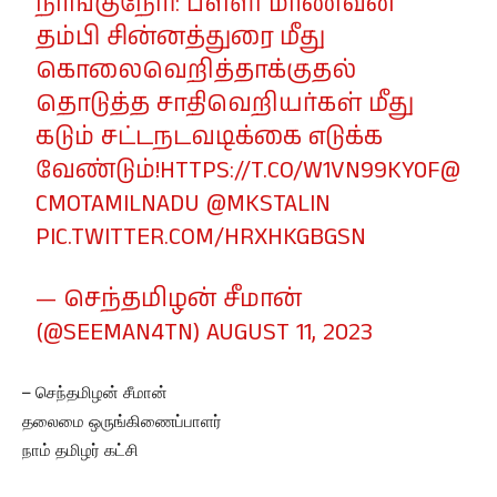
நாங்குநேரி: பள்ளி மாணவன்
தம்பி சின்னத்துரை மீது
கொலைவெறித்தாக்குதல்
தொடுத்த சாதிவெறியர்கள் மீது
கடும் சட்டநடவடிக்கை எடுக்க
வேண்டும்!
HTTPS://T.CO/W1VN99KY0F
@
CMOTAMILNADU
@MKSTALIN
PIC.TWITTER.COM/HRXHKGBGSN
— செந்தமிழன் சீமான்
(@SEEMAN4TN)
AUGUST 11, 2023
– செந்தமிழன் சீமான்
தலைமை ஒருங்கிணைப்பாளர்
நாம் தமிழர் கட்சி