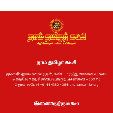
நாம் தமிழர் கட்சி
முகவரி: இராவணன் குடில், எண்.8. மருத்துவமனை சாலை,
செந்தில் நகர், சின்னப்போரூர், சென்னை – 600 116.
தொலைபேசி: +91 44 4380 4084
join.naamtamilar.org
இணைந்திருங்கள்