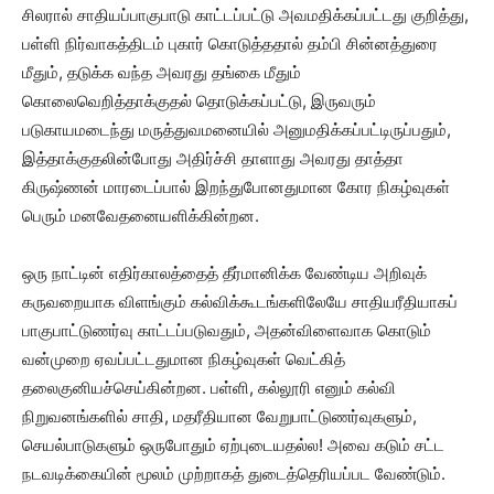
சிலரால் சாதியப்பாகுபாடு காட்டப்பட்டு அவமதிக்கப்பட்டது குறித்து,
பள்ளி நிர்வாகத்திடம் புகார் கொடுத்ததால் தம்பி சின்னத்துரை
மீதும், தடுக்க வந்த அவரது தங்கை மீதும்
கொலைவெறித்தாக்குதல் தொடுக்கப்பட்டு, இருவரும்
படுகாயமடைந்து மருத்துவமனையில் அனுமதிக்கப்பட்டிருப்பதும்,
இத்தாக்குதலின்போது அதிர்ச்சி தாளாது அவரது தாத்தா
கிருஷ்ணன் மாரடைப்பால் இறந்துபோனதுமான கோர நிகழ்வுகள்
பெரும் மனவேதனையளிக்கின்றன.
ஒரு நாட்டின் எதிர்காலத்தைத் தீர்மானிக்க வேண்டிய அறிவுக்
கருவறையாக விளங்கும் கல்விக்கூடங்களிலேயே சாதியரீதியாகப்
பாகுபாட்டுணர்வு காட்டப்படுவதும், அதன்விளைவாக கொடும்
வன்முறை ஏவப்பட்டதுமான நிகழ்வுகள் வெட்கித்
தலைகுனியச்செய்கின்றன. பள்ளி, கல்லூரி எனும் கல்வி
நிறுவனங்களில் சாதி, மதரீதியான வேறுபாட்டுணர்வுகளும்,
செயல்பாடுகளும் ஒருபோதும் ஏற்புடையதல்ல! அவை கடும் சட்ட
நடவடிக்கையின் மூலம் முற்றாகத் துடைத்தெரியப்பட வேண்டும்.