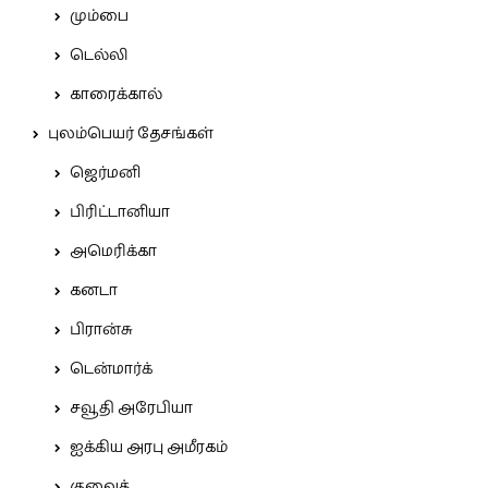
மும்பை
டெல்லி
காரைக்கால்
புலம்பெயர் தேசங்கள்
ஜெர்மனி
பிரிட்டானியா
அமெரிக்கா
கனடா
பிரான்சு
டென்மார்க்
சவூதி அரேபியா
ஐக்கிய அரபு அமீரகம்
குவைத்