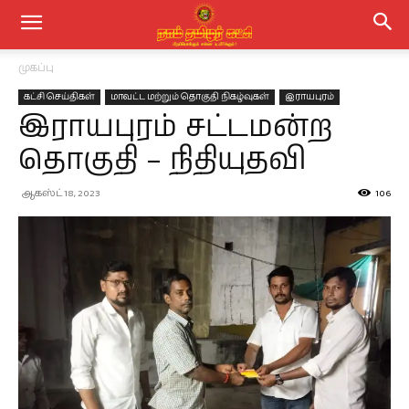
முகப்பு
கட்சி செய்திகள்
மாவட்ட மற்றும் தொகுதி நிகழ்வுகள்
இராயபுரம்
இராயபுரம் சட்டமன்ற
தொகுதி – நிதியுதவி
ஆகஸ்ட் 18, 2023
106