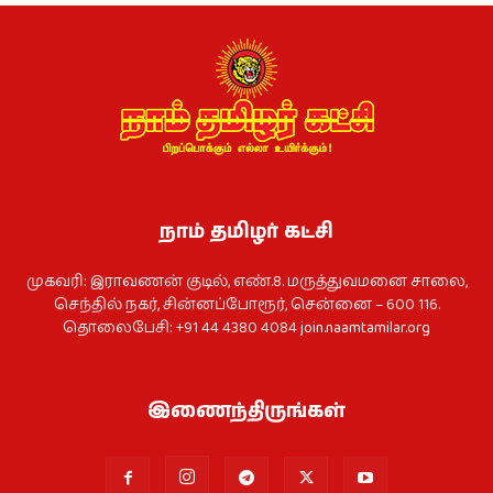
நாம் தமிழர் கட்சி
முகவரி: இராவணன் குடில், எண்.8. மருத்துவமனை சாலை,
செந்தில் நகர், சின்னப்போரூர், சென்னை – 600 116.
தொலைபேசி: +91 44 4380 4084
join.naamtamilar.org
இணைந்திருங்கள்