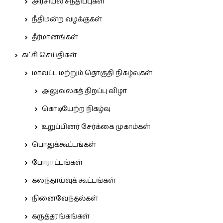
அரசியல் சந்திப்புகள்
நீதிமன்ற வழக்குகள்
தீர்மானங்கள்
கட்சி செய்திகள்
மாவட்ட மற்றும் தொகுதி நிகழ்வுகள்
அலுவலகத் திறப்பு விழா
கொடியேற்ற நிகழ்வு
உறுப்பினர் சேர்க்கை முகாம்கள்
பொதுக்கூட்டங்கள்
போராட்டங்கள்
கலந்தாய்வுக் கூட்டங்கள்
நினைவேந்தல்கள்
கருத்தரங்கங்கள்