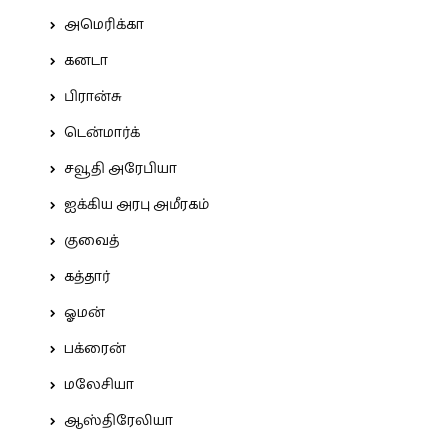
அமெரிக்கா
கனடா
பிரான்சு
டென்மார்க்
சவூதி அரேபியா
ஐக்கிய அரபு அமீரகம்
குவைத்
கத்தார்
ஓமன்
பக்ரைன்
மலேசியா
ஆஸ்திரேலியா