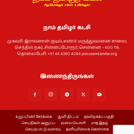
நாம் தமிழர் கட்சி
முகவரி: இராவணன் குடில், எண்.8. மருத்துவமனை சாலை,
செந்தில் நகர், சின்னப்போரூர், சென்னை – 600 116.
தொலைபேசி: +91 44 4380 4084
join.naamtamilar.org
இணைந்திருங்கள்
உறுப்பினர் சேர்க்கை
‘துளி’ திட்டம்
தரவிறக்கப் பகுதி
செய்திகள் அனுப்ப
வலையொளி
மாத இதழ்
செயற்பாட்டு வரைவு
தனியுரிமைக் கொள்கை