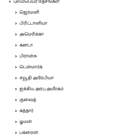
புலம்பெயர் தேசங்கள்
ஜெர்மனி
பிரிட்டானியா
அமெரிக்கா
கனடா
பிரான்சு
டென்மார்க்
சவூதி அரேபியா
ஐக்கிய அரபு அமீரகம்
குவைத்
கத்தார்
ஓமன்
பக்ரைன்