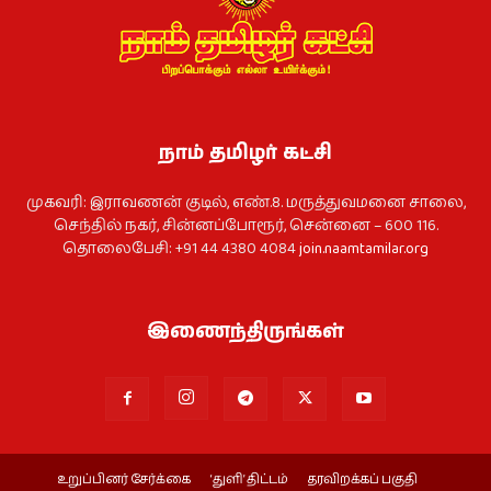
நாம் தமிழர் கட்சி
முகவரி: இராவணன் குடில், எண்.8. மருத்துவமனை சாலை,
செந்தில் நகர், சின்னப்போரூர், சென்னை – 600 116.
தொலைபேசி: +91 44 4380 4084
join.naamtamilar.org
இணைந்திருங்கள்
உறுப்பினர் சேர்க்கை
‘துளி’ திட்டம்
தரவிறக்கப் பகுதி