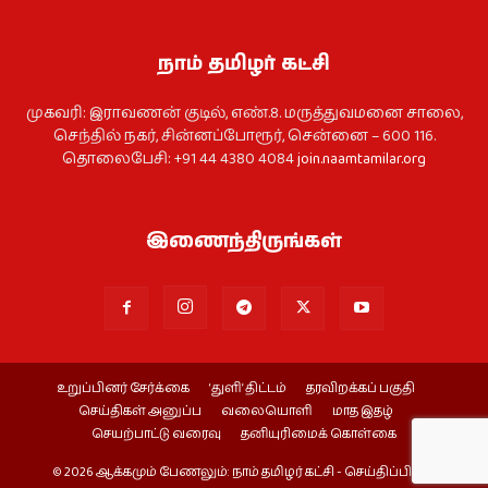
நாம் தமிழர் கட்சி
முகவரி: இராவணன் குடில், எண்.8. மருத்துவமனை சாலை,
செந்தில் நகர், சின்னப்போரூர், சென்னை – 600 116.
தொலைபேசி: +91 44 4380 4084
join.naamtamilar.org
இணைந்திருங்கள்
உறுப்பினர் சேர்க்கை
‘துளி’ திட்டம்
தரவிறக்கப் பகுதி
செய்திகள் அனுப்ப
வலையொளி
மாத இதழ்
செயற்பாட்டு வரைவு
தனியுரிமைக் கொள்கை
© 2026 ஆக்கமும் பேணலும்: நாம் தமிழர் கட்சி - செய்திப்பிரிவு