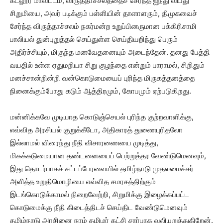
கடலூர் மாவட்டம், விருத்தாச்சலத்தைச் சேர்ந்த ஐந்து வயது
சிறுமியை, அவர் படிக்கும் பள்ளியின் தாளாளரும், திமுகவைச்
சேர்ந்த விருத்தாச்சலம் நகர்மன்ற உறுப்பினருமான பக்கிரிசாமி
பாலியல் துன்புறுத்தல் செய்துள்ள செய்தியறிந்து பெரும்
அதிர்ச்சியும், மிகுந்த மனவேதனையும் அடைந்தேன். தனது பேத்தி
வயதில் உள்ள ஏதுமறியா சிறு குழந்தை என்றும் பாராமல், சிறிதும்
மனச்சான்றின்றி வன்கொடுமையைப் புரிந்த மிருகத்தனத்தை
நினைக்கும்போது கடும் ஆத்திரமும், கோபமும் ஏற்படுகிறது.
மன்னிக்கவே முடியாத கொடுஞ்செயல் புரிந்த குற்றவாளிக்கு,
எவ்வித அரசியல் குறுக்கீடோ, அதிகாரத் துணைபுரிதலோ
இல்லாமல் விரைந்து நீதி விசாரணையை முடித்து,
மிகக்கடுமையான தண்டனையைப் பெற்றுத்தர வேண்டுமெனவும்,
இது தொடர்பாகச் சட்டப்பேரவையில் தமிழ்நாடு முதலமைச்சர்
அளித்த உறுதிமொழியை எவ்வித சமரசத்திற்கும்
இடங்கொடுக்காமல் நிறைவேற்றி, சிறுமிக்கு இழைக்கப்பட்ட
கொடுமைக்கு நீதி கிடைத்திடச் செய்திட வேண்டுமெனவும்
தமிழ்நாடு அரசினை நாம் தமிழர் கட்சி சார்பாக வலியுறுத்துகிறேன்.