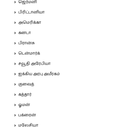
ஜெர்மனி
பிரிட்டானியா
அமெரிக்கா
கனடா
பிரான்சு
டென்மார்க்
சவூதி அரேபியா
ஐக்கிய அரபு அமீரகம்
குவைத்
கத்தார்
ஓமன்
பக்ரைன்
மலேசியா