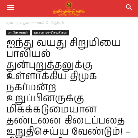
முகப்பு
தலைமைச் செய்திகள்
அறிக்கைகள்
தலைமைச் செய்திகள்
ஐந்து வயது சிறுமியை
பாலியல்
துன்புறுத்தலுக்கு
உள்ளாக்கிய திமுக
நகர்மன்ற
உறுப்பினருக்கு
மிகக்கடுமையான
தண்டனை கிடைப்பதை
உறுதிசெய்ய வேண்டும்! –