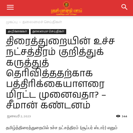
முகப்பு
தலைமைச் செய்திகள்
அறிக்கைகள்
தலைமைச் செய்திகள்
திரைத்துறையின் உச்ச
நட்சத்திரம் குறித்துக்
கருத்துத்
தெரிவித்ததற்காக
பத்திரிக்கையாளரை
மிரட்ட முனைவதா? –
சீமான் கண்டனம்
ஜனவரி 2, 2023
344
தமிழ்த்திரைத்துறையில் உச்ச நட்சத்திரம் (சூப்பர் ஸ்டார்) எனும்