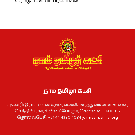
தமிழக மீனவர்ப் படுகொலை
நாம் தமிழர் கட்சி
முகவரி: இராவணன் குடில், எண்.8. மருத்துவமனை சாலை,
செந்தில் நகர், சின்னப்போரூர், சென்னை – 600 116.
தொலைபேசி: +91 44 4380 4084
join.naamtamilar.org