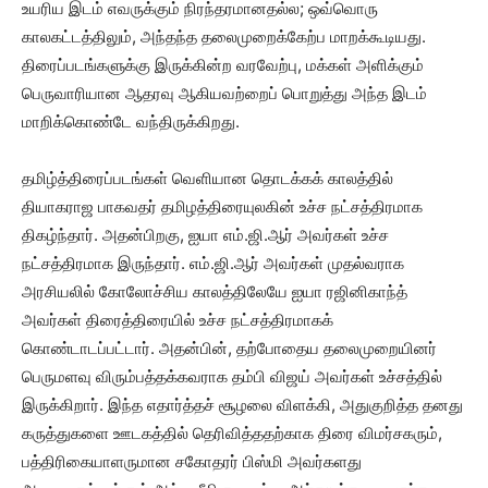
உயரிய இடம் எவருக்கும் நிரந்தரமானதல்ல; ஒவ்வொரு
காலகட்டத்திலும், அந்தந்த தலைமுறைக்கேற்ப மாறக்கூடியது.
திரைப்படங்களுக்கு இருக்கின்ற வரவேற்பு, மக்கள் அளிக்கும்
பெருவாரியான ஆதரவு ஆகியவற்றைப் பொறுத்து அந்த இடம்
மாறிக்கொண்டே வந்திருக்கிறது.
தமிழ்த்திரைப்படங்கள் வெளியான தொடக்கக் காலத்தில்
தியாகராஜ பாகவதர் தமிழத்திரையுலகின் உச்ச நட்சத்திரமாக
திகழ்ந்தார். அதன்பிறகு, ஐயா எம்.ஜி.ஆர் அவர்கள் உச்ச
நட்சத்திரமாக இருந்தார். எம்.ஜி.ஆர் அவர்கள் முதல்வராக
அரசியலில் கோலோச்சிய காலத்திலேயே ஐயா ரஜினிகாந்த்
அவர்கள் திரைத்திரையில் உச்ச நட்சத்திரமாகக்
கொண்டாடப்பட்டார். அதன்பின், தற்போதைய தலைமுறையினர்
பெருமளவு விரும்பத்தக்கவராக தம்பி விஜய் அவர்கள் உச்சத்தில்
இருக்கிறார். இந்த எதார்த்தச் சூழலை விளக்கி, அதுகுறித்த தனது
கருத்துகளை ஊடகத்தில் தெரிவித்ததற்காக திரை விமர்சகரும்,
பத்திரிகையாளருமான சகோதரர் பிஸ்மி அவர்களது