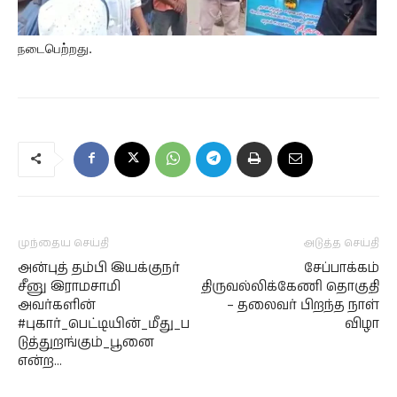
நடைபெற்றது.
முந்தைய செய்தி
அடுத்த செய்தி
அன்புத் தம்பி இயக்குநர்
சேப்பாக்கம்
சீனு இராமசாமி
திருவல்லிக்கேணி தொகுதி
அவர்களின்
– தலைவர் பிறந்த நாள்
#புகார்_பெட்டியின்_மீது_ப
விழா
டுத்துறங்கும்_பூனை
என்ற…