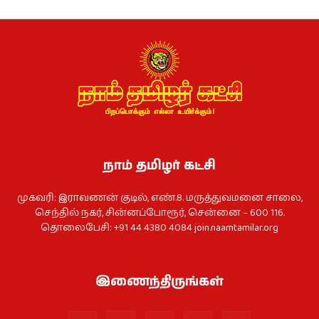
நாம் தமிழர் கட்சி
முகவரி: இராவணன் குடில், எண்.8. மருத்துவமனை சாலை,
செந்தில் நகர், சின்னப்போரூர், சென்னை – 600 116.
தொலைபேசி: +91 44 4380 4084
join.naamtamilar.org
இணைந்திருங்கள்