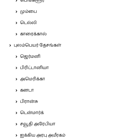
பெங்களூர்
மும்பை
டெல்லி
காரைக்கால்
புலம்பெயர் தேசங்கள்
ஜெர்மனி
பிரிட்டானியா
அமெரிக்கா
கனடா
பிரான்சு
டென்மார்க்
சவூதி அரேபியா
ஐக்கிய அரபு அமீரகம்