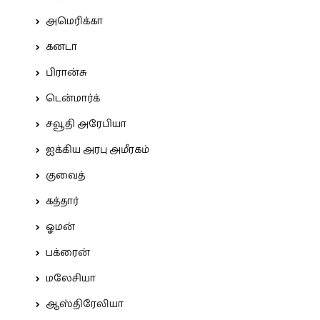
அமெரிக்கா
கனடா
பிரான்சு
டென்மார்க்
சவூதி அரேபியா
ஐக்கிய அரபு அமீரகம்
குவைத்
கத்தார்
ஓமன்
பக்ரைன்
மலேசியா
ஆஸ்திரேலியா