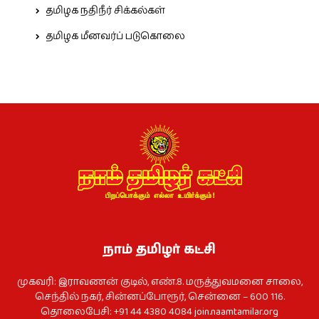
தமிழக நதிநீர் சிக்கல்கள்
தமிழக மீனவர்ப் படுகொலை
நாம் தமிழர் கட்சி
முகவரி: இராவணன் குடில், எண்.8. மருத்துவமனை சாலை,
செந்தில் நகர், சின்னப்போரூர், சென்னை – 600 116.
தொலைபேசி: +91 44 4380 4084
join.naamtamilar.org