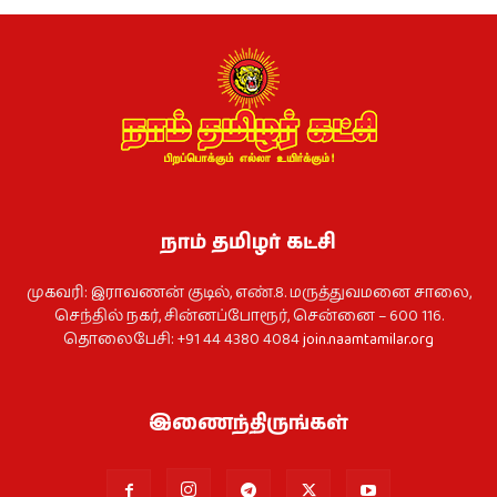
நாம் தமிழர் கட்சி
முகவரி: இராவணன் குடில், எண்.8. மருத்துவமனை சாலை,
செந்தில் நகர், சின்னப்போரூர், சென்னை – 600 116.
தொலைபேசி: +91 44 4380 4084
join.naamtamilar.org
இணைந்திருங்கள்