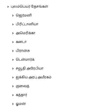
புலம்பெயர் தேசங்கள்
ஜெர்மனி
பிரிட்டானியா
அமெரிக்கா
கனடா
பிரான்சு
டென்மார்க்
சவூதி அரேபியா
ஐக்கிய அரபு அமீரகம்
குவைத்
கத்தார்
ஓமன்