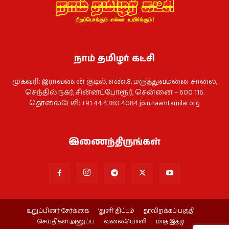
நாம் தமிழர் கட்சி
முகவரி: இராவணன் குடில், எண்.8. மருத்துவமனை சாலை,
செந்தில் நகர், சின்னப்போரூர், சென்னை – 600 116.
தொலைபேசி: +91 44 4380 4084
join.naamtamilar.org
இணைந்திருங்கள்
உறுப்பினர் சேர்க்கை
‘துளி’ திட்டம்
தரவிறக்கப் பகுதி
செய்திகள் அனுப்ப
வலையொளி
மாத இதழ்