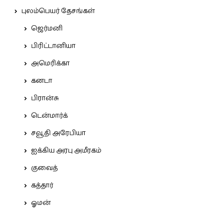
புலம்பெயர் தேசங்கள்
ஜெர்மனி
பிரிட்டானியா
அமெரிக்கா
கனடா
பிரான்சு
டென்மார்க்
சவூதி அரேபியா
ஐக்கிய அரபு அமீரகம்
குவைத்
கத்தார்
ஓமன்