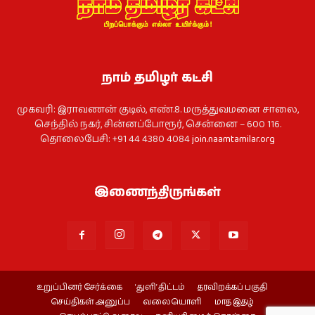
நாம் தமிழர் கட்சி
முகவரி: இராவணன் குடில், எண்.8. மருத்துவமனை சாலை,
செந்தில் நகர், சின்னப்போரூர், சென்னை – 600 116.
தொலைபேசி: +91 44 4380 4084
join.naamtamilar.org
இணைந்திருங்கள்
உறுப்பினர் சேர்க்கை
‘துளி’ திட்டம்
தரவிறக்கப் பகுதி
செய்திகள் அனுப்ப
வலையொளி
மாத இதழ்