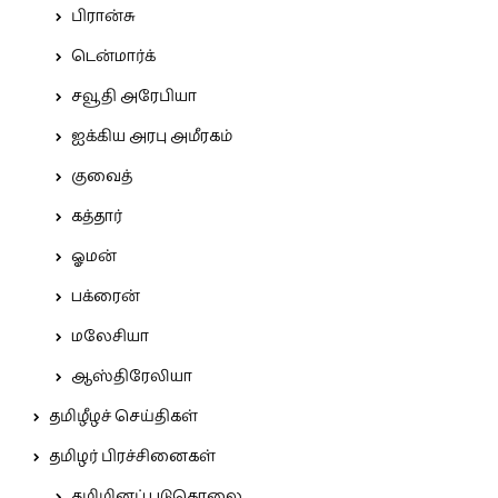
பிரான்சு
டென்மார்க்
சவூதி அரேபியா
ஐக்கிய அரபு அமீரகம்
குவைத்
கத்தார்
ஓமன்
பக்ரைன்
மலேசியா
ஆஸ்திரேலியா
தமிழீழச் செய்திகள்
தமிழர் பிரச்சினைகள்
தமிழினப் படுகொலை