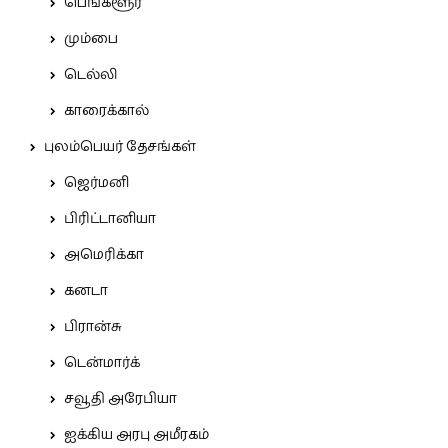
பெங்களூர்
மும்பை
டெல்லி
காரைக்கால்
புலம்பெயர் தேசங்கள்
ஜெர்மனி
பிரிட்டானியா
அமெரிக்கா
கனடா
பிரான்சு
டென்மார்க்
சவூதி அரேபியா
ஐக்கிய அரபு அமீரகம்