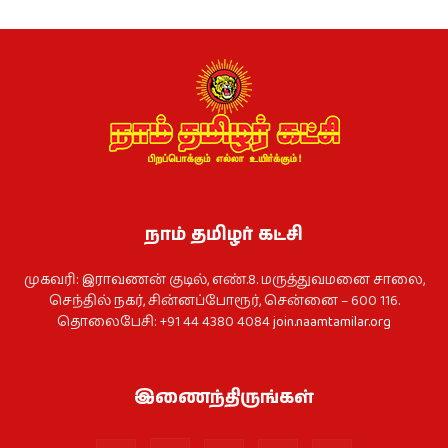
நாம் தமிழர் கட்சி
முகவரி: இராவணன் குடில், எண்.8. மருத்துவமனை சாலை,
செந்தில் நகர், சின்னப்போரூர், சென்னை – 600 116.
தொலைபேசி: +91 44 4380 4084
join.naamtamilar.org
இணைந்திருங்கள்